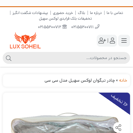
تماس با ما
درباره ما
بلاگ
خرید حضوری
پیشنهادات شگفت انگیز
تخفیفات بلک فرایدی لوکس سهیل
02155200712
02155200711
|
خانه
»
چادر تیگوان لوکس سهیل مدل سی سی
6
ت
خ
ف
ی
٪
ف