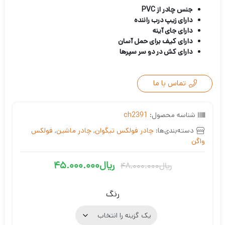
جنس چادر از PVC
دارای زیپ درب راننده
دارای جای آینه
دارای کیف برای حمل آسان
دارای کش در دو سر سپرها
تماس با ما
شناسه محصول:
ch2391
دسته‌بندی‌ها:
چادر فولکس تیگوان
,
چادر ماشین
,
فولکس
واگن
ریال
45.000.000
ریال
48.000.000
قیمت
قیمت
فعلی
اصلی
رنگ
ریال48.000.000
ریال45.000.000
بود.
است.