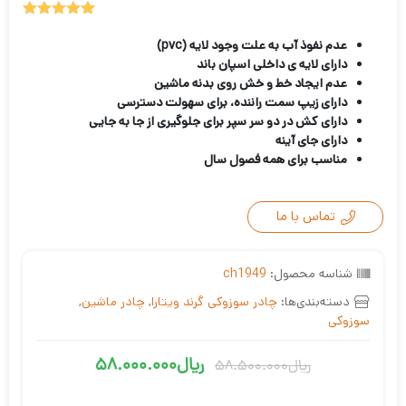
1
امتیازدهی
5.00
از 5
عدم نفوذ آب به علت وجود لایه (
pvc)
در
دارای لایه ی داخلی اسپان باند
امتیازدهی
عدم ایجاد خط و خش روی بدنه ماشین
مشتری
دارای زیپ سمت راننده، برای سهولت دسترسی
دارای کش در دو سر سپر برای جلوگیری از جا به جایی
دارای جای آینه
مناسب برای همه فصول سال
تماس با ما
شناسه محصول:
ch1949
دسته‌بندی‌ها:
چادر سوزوکی گرند ویتارا
,
چادر ماشین
,
سوزوکی
ریال
58.000.000
ریال
58.500.000
قیمت
قیمت
فعلی
اصلی