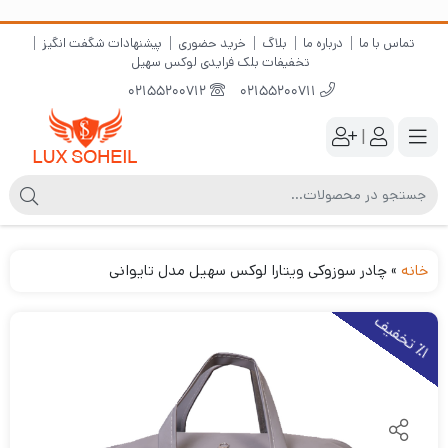
تماس با ما
درباره ما
بلاگ
خرید حضوری
پیشنهادات شگفت انگیز
تخفیفات بلک فرایدی لوکس سهیل
02155200712
02155200711
|
خانه
»
چادر سوزوکی ویتارا لوکس سهیل مدل تایوانی
1
ت
خ
ف
ی
٪
ف