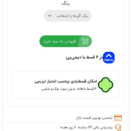
رنگ
ریال58.000.000
ریال58.500.000
بود.
است.
افزودن به سبد خرید
در ۴ قسط با دیجی‌پی
امکان قسط‌بندی برحسب اعتبار ترب‌پی
۴ قسط ماهانه. بدون سود، چک و ضامن.
تضمین بهترین قیمت بازار
پشتیبانی عالی ۲۴ ساعته، ۷ روز هفته