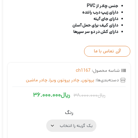
جنس چادر از PVC
دارای زیپ درب راننده
دارای جای آینه
دارای کیف برای حمل آسان
دارای کش در دو سر سپرها
تماس با ما
شناسه محصول:
ch1167
دسته‌بندی‌ها:
پروتون
,
چادر پروتون ویرا
,
چادر ماشین
ریال
36.000.000
ریال
38.000.000
قیمت
قیمت
فعلی
اصلی
رنگ
ریال36.000.000
ریال38.000.000
بود.
است.