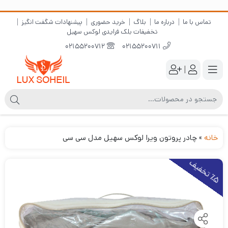
تماس با ما
درباره ما
بلاگ
خرید حضوری
پیشنهادات شگفت انگیز
تخفیفات بلک فرایدی لوکس سهیل
02155200712
02155200711
|
خانه
»
چادر پروتون ویرا لوکس سهیل مدل سی سی
5
ت
خ
ف
ی
٪
ف