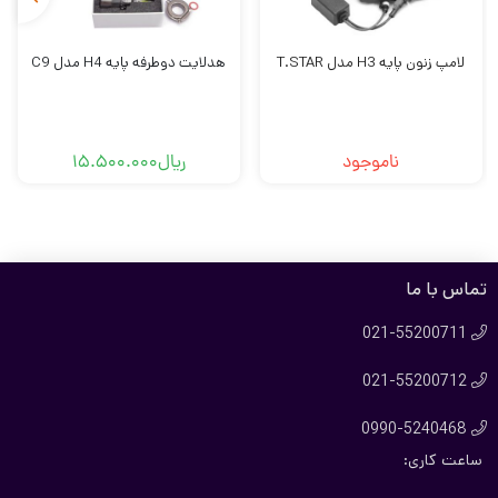
لامپ زنون پایه H3 مدل T.STAR
هدلایت دوطرفه پایه H4 مدل C9
ناموجود
ریال
15.500.000
تماس با ما
021-55200711

021-55200712

0990-5240468

ساعت کاری: