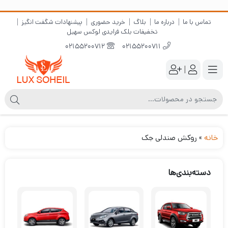
تماس با ما
درباره ما
بلاگ
خرید حضوری
پیشنهادات شگفت انگیز
تخفیفات بلک فرایدی لوکس سهیل
02155200712
02155200711
|
خانه
»
روکش صندلی جک
دسته‌بندی‌ها