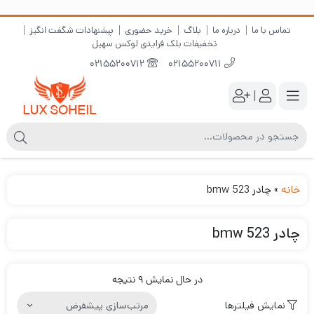
تماس با ما
درباره ما
بلاگ
خرید حضوری
پیشنهادات شگفت انگیز
تخفیفات بلک فرایدی لوکس سهیل
02155200712
02155200711
|
خانه
»
چادر bmw 523
چادر bmw 523
در حال نمایش 9 نتیجه
نمایش فیلترها