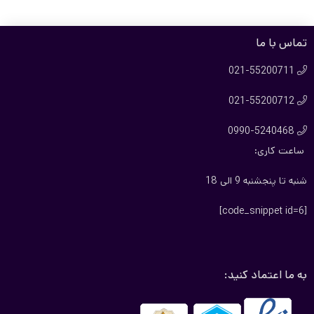
ریال58.000.000
ریال54.000.000
بود.
است.
تماس با ما
021-55200711

021-55200712

0990-5240468

ساعت کاری:
شنبه تا پنجشنبه 9 الی 18
[code_snippet id=6]
به ما اعتماد کنید: