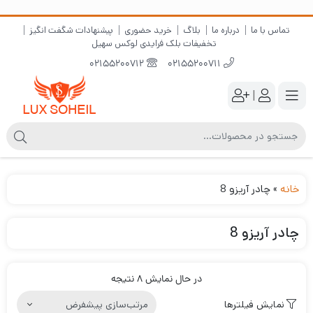
تماس با ما
درباره ما
بلاگ
خرید حضوری
پیشنهادات شگفت انگیز
تخفیفات بلک فرایدی لوکس سهیل
02155200712
02155200711
|
خانه
»
چادر آریزو 8
چادر آریزو 8
در حال نمایش 8 نتیجه
نمایش فیلترها