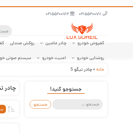
02155200712
02155200711
کفپوش خودرو
چادر ماشین
روکش صندلی
کف
روشنایی خودرو
امنیت خودرو
سیستم صوتی خو
ابر نانو
چادر تارا
کفپوش پژو 206
سنسور دنده عقب
کفپوش صندوق تارا
خودرو
هاچبک
خانه
»
چادر تیگو 5
چادر تیگ
جستوجو کنید!
جستجو
برای:
پی