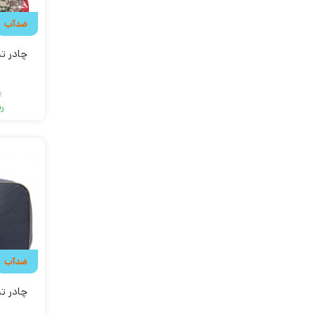
ضدآب
ر
ری
ضدآب