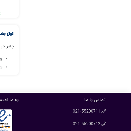
ر
ر
انواع چاد
چادر خودرو تیگو5 که اغلب به آن روکش خودرو 
چا
چا
چا
چا
با ما همراه باش
تماس با ما
به ما اعتم
چادر خودر
021-55200711

این چادر
021-55200712

خشی روی 