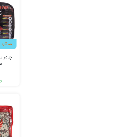
ضدآب
م
ری