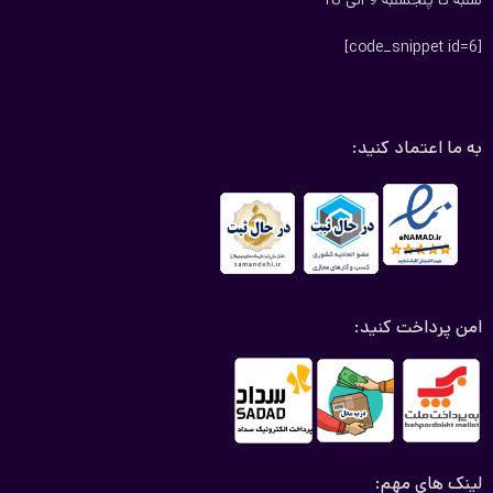
شنبه تا پنجشنبه 9 الی 18
گونه خط و خشی روی بدنه ماشین شما ایجاد نمی کند.
[code_snippet id=6]
چادر ماشین برزنتی تیگو 8
این چادر خودرو کمی ضخیم می‌باشد و یک
لایه برزنتی است می‌توان گفت تا حدودی ضد آب است.
چادر شمعی تیگو 8
به ما اعتماد کنید:
چادرهای بسیار سبک و در اصطلاح عامیانه به این چادر سیلور سبک یا
پشت نقره نیز می‌گویند درست است که این چادرها بسیار نازک
می‌باشند ولی در برابر گرد و غبار و باران مقاومت قابل توجهی دارند. اگر
بخواهیم به زبانی ساده‌تر بگوییم این چادر از جنس چترهایی می‌باشد
که شما عزیزان در زمان بارندگی استفاده می‌کنید. چادر شمعی تیگو 8
امن پرداخت کنید:
به دلیل وزن سبکی که دارد بسیار مورد توجه قرار گرفته است و
طرفداران بسیاری دارد.
چادر چهار فصل تیگو 8 (چادر ضد آب tiggo8)
چادر ماشین چهار فصل یک چادر بسیار مقاوم دارای ویژگی‌های خاص
لینک های مهم:
است و از لحاظ قیمت نسبت به چادرهای دیگر قیمت بالاتری دارد ولی