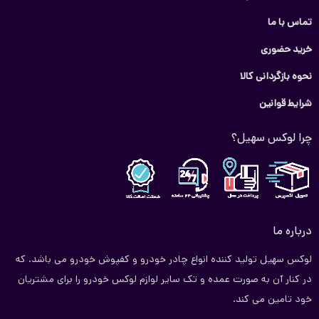
از لحاظ کیفیت در رده چادر های خوب مجموعه است.
از ویژگی‌های
تماس با ما
مثبت چادر تیگو 8 می‌توان به جای آینه، زیپ درب راننده، لایه داخلی
خرید حضوری
کرکی که از ایجاد خط و خش و نفوذ هرگونه گرد و غبار به روی بدنه خودرو
جلوگیری می‌کند اشاره کرد
. این چادر وزنی حدود ۲ تا ۳ کیلوگرم دارد که
نحوه بازگردانی کالا
همین امر باعث می‌شود در زمانی که هوا طوفانی است چادر از روی
شرایط قوانین
خودرو جا به جا نشود.
چرا لوکس سهیل؟
روش‌های نگهداری از چادر ماشین تیگو 8
۱) هنگام کشیدن چادر به روی خودرو جمع کردن آن دقت کنید به
لبه‌های تیز زیر سپر گیر نکند زیرا موجب سوراخ شدن چادر خودرو
می‌شود.
درباره ما
۲) هرگز چادر خیس را به مدت طولانی در جایی قرار ندهید حتما”بعد از
لوکس سهیل تولید کننده انواع چادر خودرو و کفپوش خودرو می باشد. که
شستشو یا بارندگی آن را در جایی قرار دهید.
در کنار آن به صورت عمده و تک سایر لوازم لوکس خودرو را برای مشتریان
۳) هنگام شستشو از مواد شوینده‌های شیمیایی استفاده نکنید زیرا
خود تامین می کند.
باعث پوسیدگی چادر می‌شود ر کلی همانطور که از لباس‌های خود