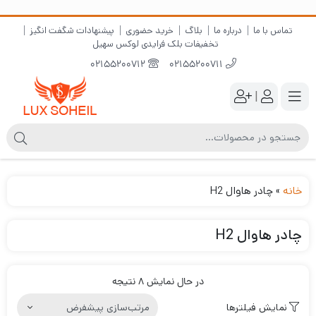
تماس با ما
درباره ما
بلاگ
خرید حضوری
پیشنهادات شگفت انگیز
تخفیفات بلک فرایدی لوکس سهیل
02155200712
02155200711
|
خانه
»
چادر هاوال H2
چادر هاوال H2
در حال نمایش 8 نتیجه
نمایش فیلترها