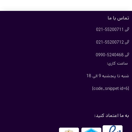
ریال52.000.000
ریال59.700.000
بود.
است.
تماس با ما
021-55200711

021-55200712

0990-5240468

ساعت کاری:
شنبه تا پنجشنبه 9 الی 18
[code_snippet id=6]
به ما اعتماد کنید: