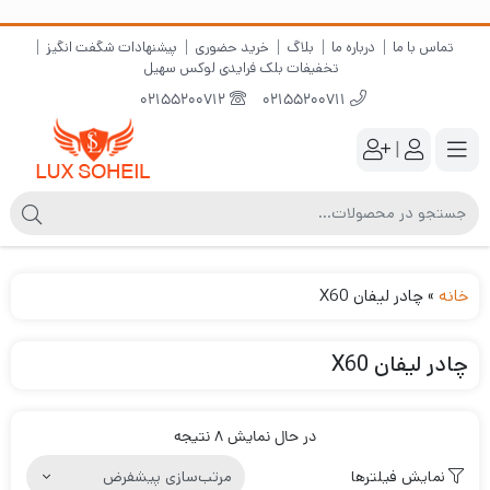
تماس با ما
درباره ما
بلاگ
خرید حضوری
پیشنهادات شگفت انگیز
تخفیفات بلک فرایدی لوکس سهیل
02155200712
02155200711
|
خانه
»
چادر لیفان X60
چادر لیفان X60
در حال نمایش 8 نتیجه
نمایش فیلترها