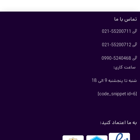
ریال72.000.000
ریال68.000.000
بود.
است.
تماس با ما
021-55200711

021-55200712

0990-5240468

ساعت کاری:
شنبه تا پنجشنبه 9 الی 18
[code_snippet id=6]
به ما اعتماد کنید: