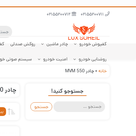
02155200712
02155200711
کفپوش خودرو
چادر ماشین
روکش صندلی
کف
روشنایی خودرو
امنیت خودرو
سیستم صوتی خو
ابر نانو
چادر تارا
کفپوش پژو 206
سنسور دنده عقب
کفپوش صندوق تارا
خودرو
هاچبک
خانه
»
چادر MVM 550
چادر MVM 550
جستوجو کنید!
جستجو
برای:
پی