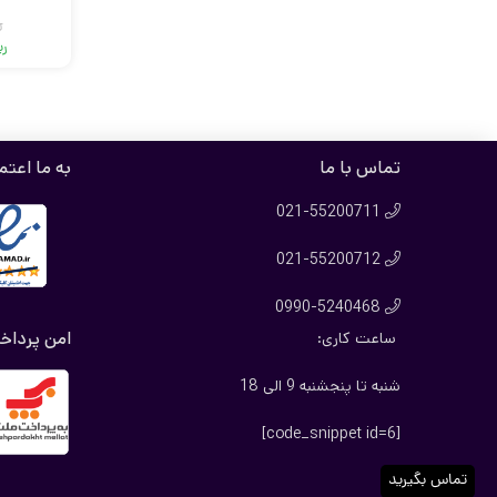
ر
ری
تماس با ما
به ما اعتم
021-55200711

021-55200712

0990-5240468

امن پرداخ
ساعت کاری:
شنبه تا پنجشنبه 9 الی 18
[code_snippet id=6]
تماس بگیرید