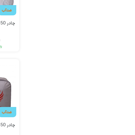
ضدآب
ر
ری
ضدآب