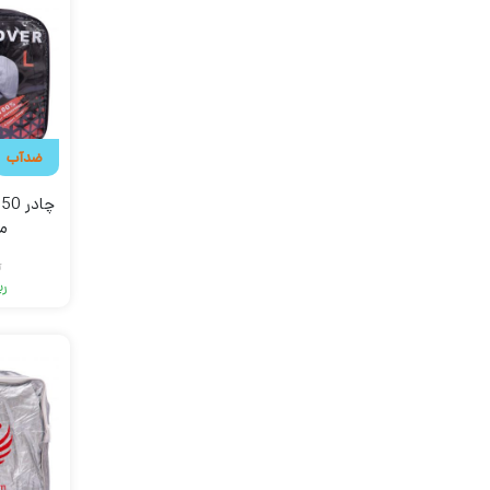
ضدآب
م
ر
ری