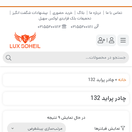
تماس با ما
درباره ما
بلاگ
خرید حضوری
پیشنهادات شگفت انگیز
تخفیفات بلک فرایدی لوکس سهیل
02155200712
02155200711
|
خانه
»
چادر پراید 132
چادر پراید 132
در حال نمایش 9 نتیجه
نمایش فیلترها