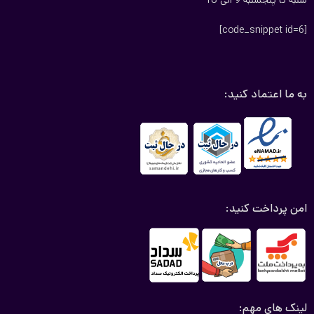
شنبه تا پنجشنبه 9 الی 18
این چادر خودرو کمی ضخیم می‌باشد و یک لایه برزنتی است می‌توان
[code_snippet id=6]
گفت تا حدودی ضد آب است. بسیار مقاوم در برابر عوامل محیطی می
باشد.
چادر شمعی پراید132
به ما اعتماد کنید:
چادرهای بسیار سبک و در اصطلاح عامیانه به این چادر سیلور سبک یا
پشت نقره نیز می‌گویند. درست است که این چادرها بسیار نازک
می‌باشند ولی در برابر گرد و غبار و باران مقاومت قابل توجهی دارند. اگر
بخواهیم به زبانی ساده‌تر بگوییم این چادر از جنس چترهایی می‌باشد
که شما عزیزان در فصل سرما استفاده می‌کنید چادر شمعی پراید 132
امن پرداخت کنید:
به دلیل وزن سبکی که دارد بسیار مورد توجه قرار گرفته است و
طرفداران بسیاری دارد.
چادر چهار فصل پراید132 (چادر ضد آب پراید132)
چادر ماشین چهار فصل یک چادر بسیار مقاوم دارای ویژگی‌های خاص
لینک های مهم:
است و از لحاظ قیمت نسبت به چادرهای دیگر قیمت بالاتری دارد ولی