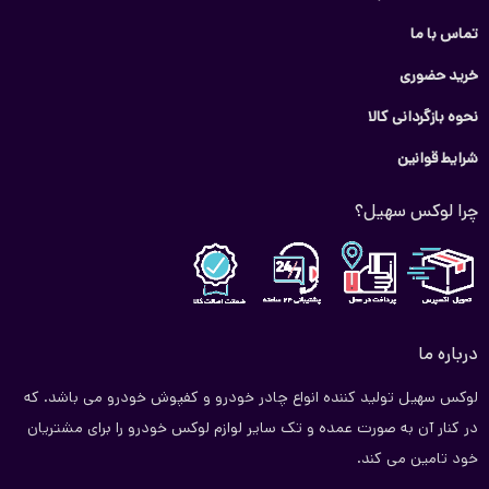
از لحاظ کیفیت در رده چادر های خوب مجموعه است. از ویژگی‌های
تماس با ما
مثبت چادر پراید132 می‌توان به جای آینه، زیپ درب راننده، لایه داخلی
خرید حضوری
کرکی که از ایجاد خط و خش و نفوذ هرگونه گرد و غبار به روی بدنه
خودرو جلوگیری می‌کند اشاره کرد. این چادر وزنی حدود ۲ تا ۳ کیلوگرم
نحوه بازگردانی کالا
دارد که همین امر باعث می‌شود در زمانی که هوا طوفانی است چادر از
شرایط قوانین
روی خودرو جا به جا نشود.
چرا لوکس سهیل؟
روش‌های نگهداری از چادر ماشین پراید 132
۱) هنگام کشیدن چادر به روی خودرو جمع کردن آن دقت کنید به
لبه‌های تیز زیر سپر گیر نکند زیرا موجب سوراخ شدن چادر خودرو
می‌شود.
درباره ما
۲) هرگز چادر خیس را به مدت طولانی در جایی قرار ندهید حتما”بعد از
لوکس سهیل تولید کننده انواع چادر خودرو و کفپوش خودرو می باشد. که
شستشو یا بارندگی آن را در جایی قرار دهید که خشک شود.
در کنار آن به صورت عمده و تک سایر لوازم لوکس خودرو را برای مشتریان
۳) هنگام شست و شو از مواد شوینده‌های شیمیایی استفاده نکنید زیرا
خود تامین می کند.
باعث پوسیدگی چادر می‌شود، همانطور که از لباس‌های خود مراقبت