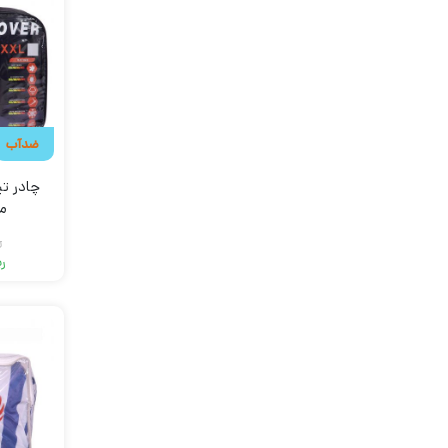
ضدآب
چادر ت
م
ر
ری