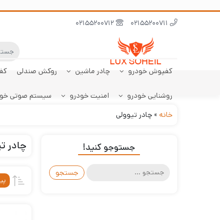
02155200712
02155200711
کفپوش خودرو
چادر ماشین
روکش صندلی
کف
روشنایی خودرو
امنیت خودرو
سیستم صوتی خو
ابر نانو
چادر تارا
کفپوش پژو 206
سنسور دنده عقب
کفپوش صندوق تارا
خودرو
هاچبک
خانه
»
چادر تیوولی
چادر ت
جستوجو کنید!
جستجو
برای:
پی