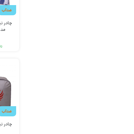
ضدآب
چادر ت
مدل
ری
ضدآب
چادر ت