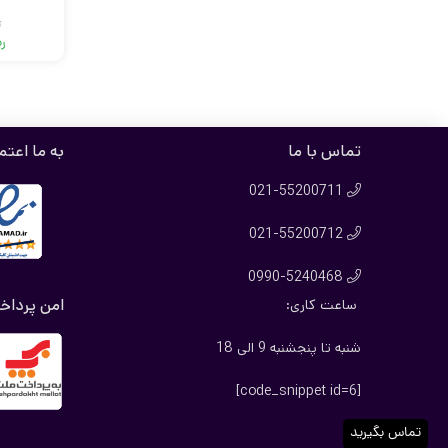
ر
ری
تماس با ما
به ما اعتم
021-55200711

021-55200712

0990-5240468

امن پرداخ
ساعت کاری:
شنبه تا پنجشنبه 9 الی 18
[code_snippet id=6]
تماس بگیرید