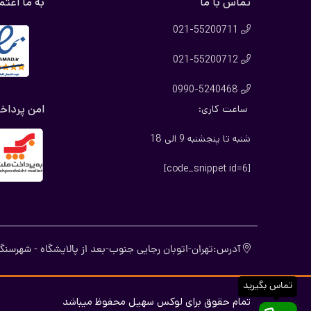
تماس با ما
به ما اعتم
استفاده 
021-55200711

داشته با
021-55200712

کفپوش 
0990-5240468

امن پرداخ
ساعت کاری:
ها می با
نکند، کا
شنبه تا پنجشنبه 9 الی 18
کفپوش ها
[code_snippet id=6]
کنند.
تفاوت کف
آدرس:تهران-اتوبان رجایی جنوب-بعد از پالایشگاه - شهرسنگ-
کفپوش 
تماس بگیرید
این کفپو
تمام حقوق برای لوکس سهیل محفوظ میباشد
این کفپو