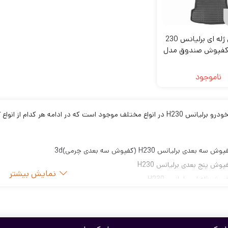
کفپوش ژله ای برلیانس 230
ا کفپوش صندوق مدل
وکس سهیل
ناموجود
کفپوش خودرو برلیانس H230 در انواع مختلف موجود است که در ادامه هر کد
وش سه بعدی برلیانس H230 (کفپوش سه بعدی چرمی)3d
پوش پنج بعدی برلیانس H230
نمایش بیشتر
پوش ژله ای برلیانس H230
 بعدی برلیانس H230
 های بلند و انعطاف پذیر می باشد. در طراحی و ساخت آن از به روزترین تکنولوژی