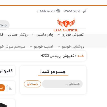
02155200712
02155200711
کفپوش خودرو
چادر ماشین
روکش صندلی
کف
روشنایی خودرو
امنیت خودرو
سیستم صوتی خو
ابر نانو
چادر تارا
کفپوش پژو 206
سنسور دنده عقب
کفپوش صندوق تارا
خودرو
هاچبک
خانه
»
کفپوش برلیانس H230
کفپوش بر
جستوجو کنید!
جستجو
برای:
پی