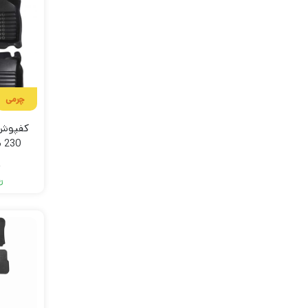
چرمی
کفپوش 
230 مدل لوکس سهیل
ر
ر