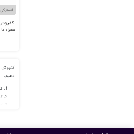
لاستیکی
همراه ب
ل
دهیم.
کفپ
کف
کف
کفی پنج
دارای لبه