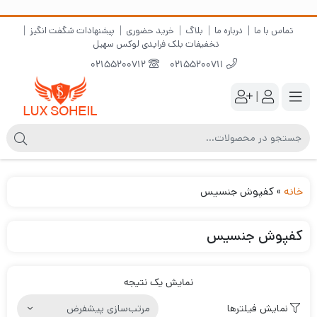
تماس با ما
درباره ما
بلاگ
خرید حضوری
پیشنهادات شگفت انگیز
تخفیفات بلک فرایدی لوکس سهیل
02155200712
02155200711
|
خانه
»
کفپوش جنسیس
کفپوش جنسیس
نمایش یک نتیجه
نمایش فیلترها