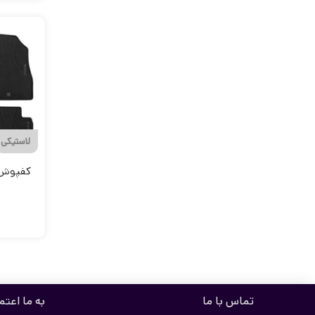
لاستیکی
کفپوش 
تماس با ما
به ما اعتم