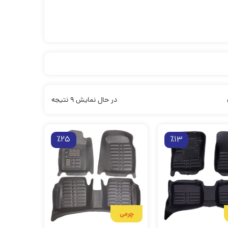
در حال نمایش 9 نتیجه
٪25
٪13
چرمی