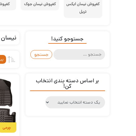
کفپوش نیسان ایکس
کفپوش نیسان جوک
کفپوش
تریل
نیسان
جستوجو کنید!
جستجو
برای:
پی
بر اساس دسته بندی انتخاب
کن!
چرمی