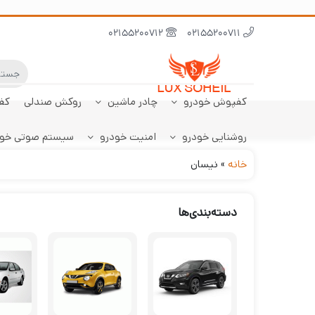
02155200712
02155200711
کفپوش خودرو
چادر ماشین
روکش صندلی
کف
روشنایی خودرو
امنیت خودرو
سیستم صوتی خو
ابر نانو
چادر تارا
کفپوش پژو 206
سنسور دنده عقب
کفپوش صندوق تارا
خودرو
هاچبک
خانه
»
نیسان
دسته‌بندی‌ها