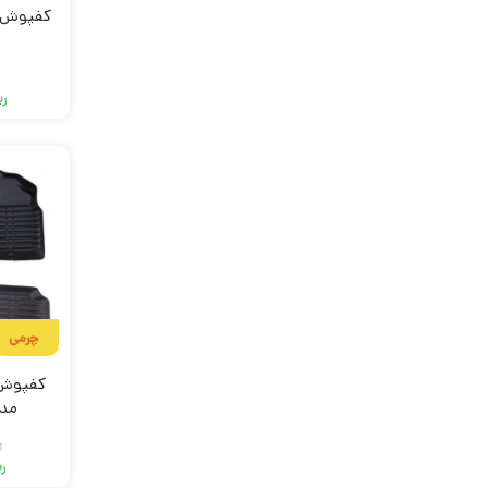
کفپوش پ
ل
ری
چرمی
کفپوش 
مد
ر
ری