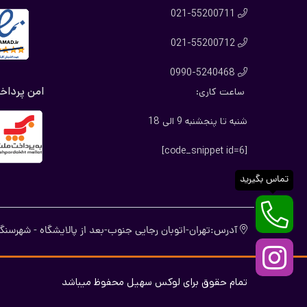
021-55200711

021-55200712

0990-5240468

امن پرداخ
ساعت کاری:
شنبه تا پنجشنبه 9 الی 18
[code_snippet id=6]
تماس بگیرید
آدرس:تهران-اتوبان رجایی جنوب-بعد از پالایشگاه - شهرسنگ-
تمام حقوق برای لوکس سهیل محفوظ میباشد