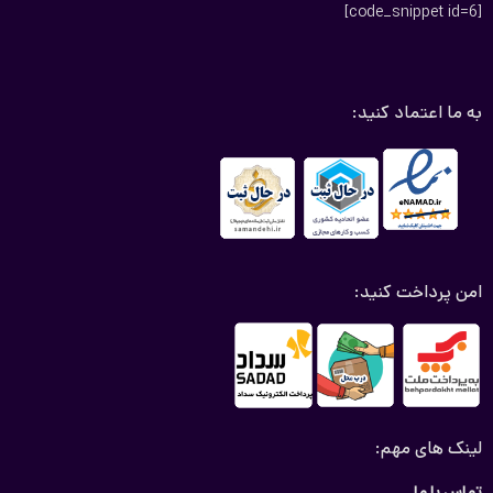
[code_snippet id=6]
کفپوش پنج بعدی کوییک
پشرفته ترین نوع نسل کفپوش ها می باشد در ساخت آن از مواد اولیه
به ما اعتماد کنید:
با کیفیت استفاده شده و چرم آن به مدت طولانی عمر می کند و به
دلیل استفاده ازمواد اولیه با کیفیت بوی بد و آزاردهنده ندارد.
بزرگترین مزیت کفپوش پنج بعدی کوییک الگو برداری لیزری از کف
خودرو کوییک می باشد که باعث می شود کفی کاملا قالب خودرو شما
باشد و بدون هیچ لغزشی در جای خود قرار گیرد.
امن پرداخت کنید:
کفپوش پنج بعدی کوییک دارای لبه های بلند و انعطاف پذیر می باشد
و حتی قسمت های نقطه کور ماشین شما در اطراف صندلی و حاشیه ای
از کنار درها را نیز پوشش می دهد علاوه بر این پوشش دهی هیچ
آلودگی به راحتی به موکت خودرو شما نفوذ نمیکند؛ دارای یک صفحه
در قسمت راننده می باشد که در لاتین به آن plate نیز گفته می شود
لینک های مهم:
وجود این صفحه در کفپایی قسمت راننده نشان دهنده کیفیت کالا می
باشد که از سر خوردن کفی زیر پای راننده جلو گیری میکند و راننده
تماس با ما