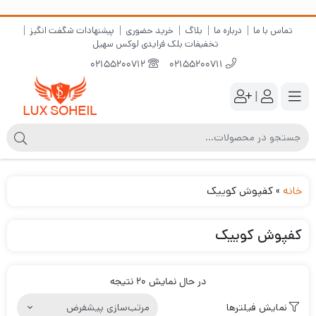
تماس با ما
درباره ما
بلاگ
خرید حضوری
پیشنهادات شگفت انگیز
تخفیفات بلک فرایدی لوکس سهیل
02155200712
02155200711
|
خانه
»
کفپوش کوییک
کفپوش کوییک
در حال نمایش 20 نتیجه
نمایش فیلترها