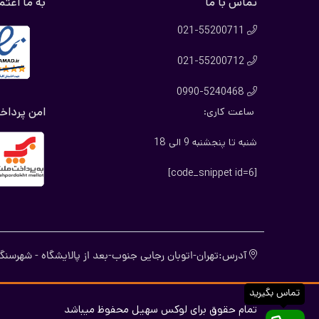
تماس با ما
به ما اعتم
یکی از م
تا با حم
021-55200711

خرید پش
021-55200712

اگر به دن
0990-5240468

مقایسه قی
امن پرداخ
ساعت کاری:
قیمت پش
شنبه تا پنجشنبه 9 الی 18
قیمت پشت 
ارائه حما
[code_snippet id=6]
برای دید
آدرس:تهران-اتوبان رجایی جنوب-بعد از پالایشگاه - شهرسنگ-
تماس بگیرید
تمام حقوق برای لوکس سهیل محفوظ میباشد