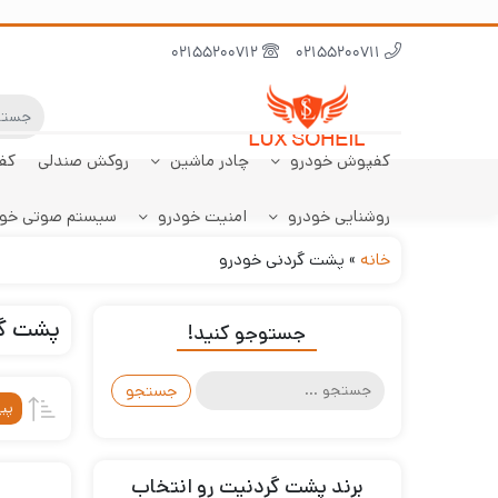
02155200712
02155200711
کفپوش خودرو
چادر ماشین
روکش صندلی
کف
روشنایی خودرو
امنیت خودرو
سیستم صوتی خو
ابر نانو
چادر تارا
کفپوش پژو 206
سنسور دنده عقب
کفپوش صندوق تارا
خودرو
هاچبک
خانه
»
پشت گردنی خودرو
پشت گر
جستوجو کنید!
جستجو
برای:
پی
برند پشت گردنیت رو انتخاب