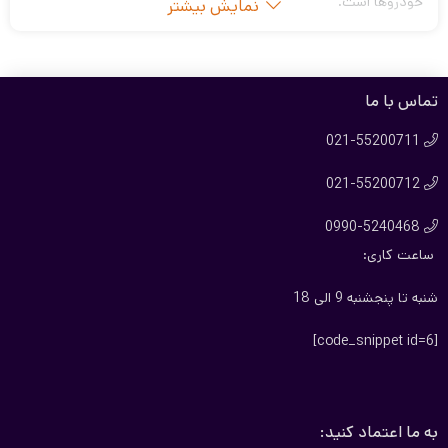
خودروها است.
نمایش بیشتر
عایق کاپوت
، یک عایق مقاوم در برابر حرارت، صدا و ارتعاشات است که
به روی سطح کاپوت خودرو قرار می‌گیرد. با وجود اینکه به نظر می‌رسد،
تماس با ما
عایق یک جزء کوچک و بی‌اهمیت در ساختار خودرو بوده، اما اثرات
مثبت آن بر عملکرد و کارایی خودرو به طور چشمگیری قابل توجه
021-55200711

است.
021-55200712

در ادامه به بررسی ویژگی‌های بهترین مارک عایق کاپوت، راهنمای
0990-5240468
خرید و عوامل تاثیر گذار بر قیمت این محصول خواهیم پرداخت.

ساعت کاری:
بهترین برند عایق کاپوت
شنبه تا پنجشنبه 9 الی 18
نمد کاپوت بابل کارپت: این برند یکی از محصولات شناخته
شده می‌باشد که فروشگاه ما برای اکثر خودروهای ایزانی اعم از:
[code_snippet id=6]
نمد کاپوت 206
،
نمد کاپوت پژو تیبا
،
نمد کاپوت سمند
و … را
برای مشتریان گرامی موجود کرده است.
نمد کاپوت ایده پارت: نمد کاپوت هایی دارای فویل در رنگ
به ما اعتماد کنید:
های مختلف با کیفیت بسیار بالا