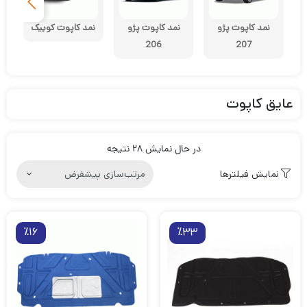
نمد کاپوت پژو
نمد کاپوت پژو
نمد کاپوت کوییک
ن
206
207
عایق کاپوت
در حال نمایش 28 نتیجه
نمایش فیلترها
٪16
٪33