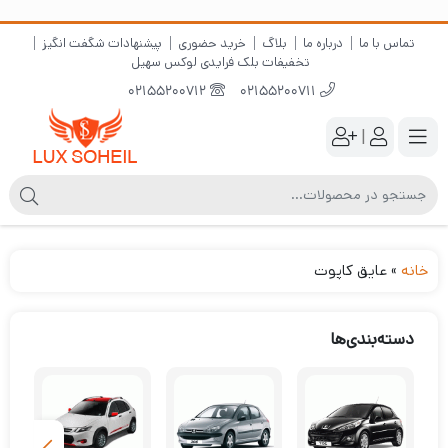
تماس با ما
درباره ما
بلاگ
خرید حضوری
پیشنهادات شگفت انگیز
تخفیفات بلک فرایدی لوکس سهیل
02155200712
02155200711
|
خانه
»
عایق کاپوت
دسته‌بندی‌ها