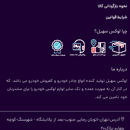
نحوه بازگردانی کالا
سازگاری با نوع خودرو:
به ابعاد و سازگاری آفتابگیر با خودروی خود
توجه کنید که بهترین نتیجه را بگیرید.
شرایط قوانین
قیمت آفتابگیر عقب خودرو
چرا لوکس سهیل؟
قیمت آفتابگیر عقب خودرو به عوامل مختلفی مانند جنس، طراحی و
برند وابسته است. در حالی که برخی مدل ممکن است اقتصادی باشند و
تعداد دیگیری از آن به دلیل ویژگی خاص از قیمت بالاتری برخوردارند.
شما می‌توانید انواع آفتابگیر عقب خودرو را در سایت ما دیدن کنید.
درباره ما
لوکس سهیل تولید کننده انواع چادر خودرو و کفپوش خودرو می باشد. که
در کنار آن به صورت عمده و تک سایر لوازم لوکس خودرو را برای مشتریان
خود تامین می کند.
آدرس:تهران-اتوبان رجایی جنوب-بعد از پالایشگاه - شهرسنگ-کوچه
چهارم-پلاک20