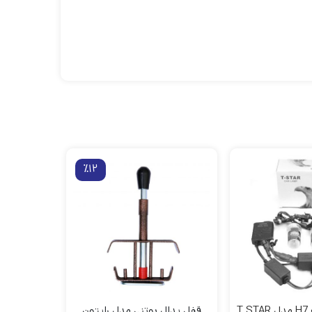
٪12
T
قفل پدال بوتنی مدل رایتون