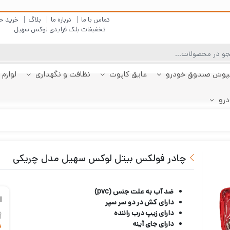
تماس با ما
درباره ما
بلاگ
خرید ح
تخفیفات بلک فرایدی لوکس سهیل
پوش صندوق خودرو
عایق کاپوت
نظافت و نگهداری
لوازم 
درو
چادر دنا
پولیش بدنه
کفپوش پژو 206
کفپوش صندوق دنا
شیشه شور
چادر دنا پلاس
کفپوش پژو 207
کفپوش صندوق دنا
چادر رانا
ضد بخار
کفپوش پژو 207
کفپوش صندوق رانا
قیر شو
کفپوش 
چادر را
کفپوش 
صندوقدار
پلاس
هاچبک
صندوقدار
پلاس
چادر فولکس بیتل لوکس سهیل مدل چریکی
ضد آب به علت جنس (pvc)
دارای کش در دو سر سپر
دارای زیپ درب راننده
دارای جای آینه
ف