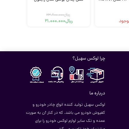
ریال
23.800.000
وجود
ریال
21.000.000
قیمت
قیمت
فعلی
اصلی
ریال21.000.000
ریال23.800.000
بود.
است.
چرا لوکس سهیل؟
درباره ما
لوکس سهیل تولید کننده انواع چادر خودرو و
کفپوش خودرو می باشد. که در کنار آن به صورت
عمده و تک سایر لوازم لوکس خودرو را برای
مشتریان خود تامین می کند.