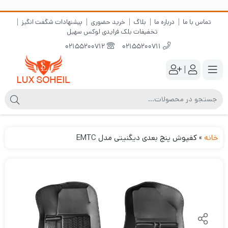
تماس با ما
درباره ما
بلاگ
خرید حضوری
پیشنهادات شگفت انگیز
تخفیفات بلک فرایدی لوکس سهیل
02155200712
02155200711
|
خانه
»
کفپوش پنج بعدی دیگنیتی مدل EMTC