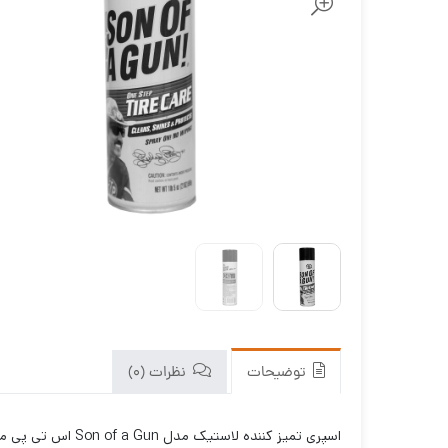
توضیحات
نظرات (0)
اسپری تمیز کننده لاستیک مدل Son of a Gun اس تی پی میتواند ظاهر تایر خودرو شما را براق و زیبا کند و در عین حال عمر آن را افزایش دهد.