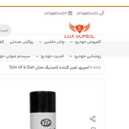
02155200712
02155200711
کفپوش خودرو
چادر ماشین
روکش صندلی
کف
روشنایی خودرو
امنیت خودرو
سیستم صوتی خو
ابر نانو
چادر تارا
کفپوش پژو 206
سنسور دنده عقب
کفپوش صندوق تارا
خودرو
هاچبک
خانه
»
اسپری تمیز کننده لاستیک مدل Son of a Gun