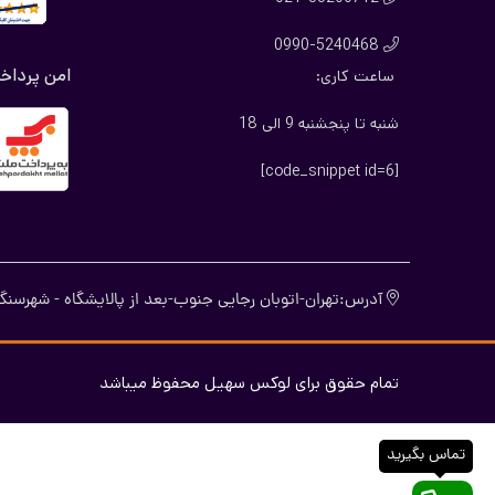
0990-5240468

امن پرداخ
ساعت کاری:
شنبه تا پنجشنبه 9 الی 18
[code_snippet id=6]
آدرس:تهران-اتوبان رجایی جنوب-بعد از پالایشگاه - شهرسنگ-
تمام حقوق برای لوکس سهیل محفوظ میباشد
تماس بگیرید