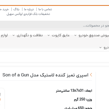
تماس با ما
درباره ما
بلاگ
خرید ح
تخفیفات بلک فرایدی لوکس سهیل
پوش صندوق خودرو
عایق کاپوت
نظافت و نگهداری
لوازم 
درو
چادر دنا
پولیش بدنه
کفپوش پژو 206
کفپوش صندوق دنا
شیشه شور
چادر دنا پلاس
کفپوش پژو 207
کفپوش صندوق دنا
چادر رانا
ضد بخار
کفپوش پژو 207
کفپوش صندوق رانا
قیر شو
کفپوش 
چادر را
کفپوش 
صندوقدار
پلاس
هاچبک
صندوقدار
پلاس
اسپری تمیز کننده لاستیک مدل Son of a Gun
ابعاد: 13x7x31 سانتی‌متر
وزن: 250 گرم
ل
حجم: 650 میلی‌لیتر