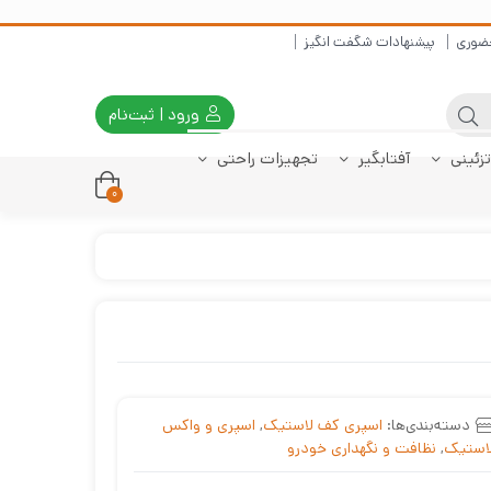
ضوری
پیشنهادات شگفت انگیز
ورود | ثبت‌نام
تزئینی
آفتابگیر
تجهیزات راحتی
0
ر
دنا
نا پلاس
صندوق رانا
چادر پژو پارس
کفپوش صندوق
کفپوش دنا پلاس
چادر پژو 405
کفپوش تارا
کفپوش صندوق
چادر سمند
کفپوش رانا
کفپوش صندوق
206 صندوقدار
206 هاچبک
207 صندوقدار
دسته‌بندی‌ها:
اسپری کف لاستیک
,
اسپری و واکس
استیک
,
نظافت و نگهداری خودرو