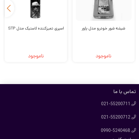
شیشه شور خودرو مدل پاور
اسپری تمیزکننده لاستیک مدل STP
ناموجود
ناموجود
تماس با ما
021-55200711

021-55200712

0990-5240468
