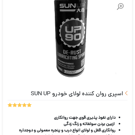
اسپری روان کننده لولای خودرو SUN UP
7
امتیازدهی
5.00
از 5
دارای نفوذ پذیری قوی جهت روانکاری
در
ازبین بردن سولفاته و زنگ زدگی
امتیازدهی
روانکاری قفل و لولای انواع درب و پنجره معمولی و دوجداره
مشتری