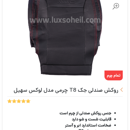
تمام چرم
روکش صندلی جک T8 چرمی مدل لوکس سهیل
3
امتیازدهی
5.00
از 5
جنس روکش صندلی از چرم است
در
قابلیت شست و شو دارد
امتیازدهی
ضخامت استاندارد ابر و آستر
مشتری