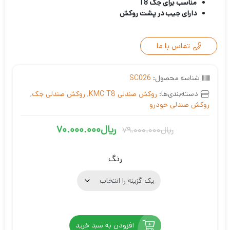
مناسب برای جک T8
دارای جیب در پشت روکش
تماس با ما
شناسه محصول:
SC026
دسته‌بندی‌ها:
روکش صندلی KMC T8
,
روکش صندلی جک
,
روکش صندلی خودرو
ریال
70.000.000
ریال
79.000.000
قیمت
قیمت
فعلی
اصلی
رنگ
ریال70.000.000
ریال79.000.000
بود.
است.
افزودن به سبد خرید