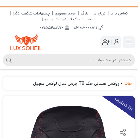
تماس با ما
درباره ما
بلاگ
خرید حضوری
پیشنهادات شگفت انگیز
تخفیفات بلک فرایدی لوکس سهیل
02155200712
02155200711
|
خانه
»
روکش صندلی جک T8 چرمی مدل لوکس سهیل
1
1
ت
خ
ف
ی
٪
ف