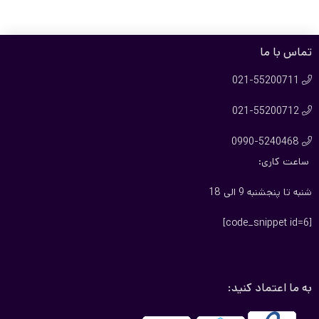
ریال21.000.000
ریال23.800.000
بود.
است.
تماس با ما
021-55200711

021-55200712

0990-5240468

ساعت کاری:
شنبه تا پنجشنبه 9 الی 18
[code_snippet id=6]
به ما اعتماد کنید: