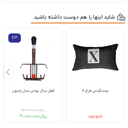
شاید اینها را هم دوست داشته باشید
٪12
پشت‌گردنی طرح X
قفل پدال بوتنی مدل رایتون
ریال
23.800.000
ناموجود
ریال
21.000.000
قیمت
قیمت
فعلی
اصلی