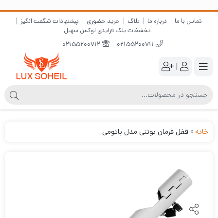
تماس با ما
درباره ما
بلاگ
خرید حضوری
پیشنهادات شگفت انگیز
تخفیفات بلک فرایدی لوکس سهیل
02155200712
02155200711
|
خانه
»
قفل فرمان بوتنی مدل باتومی