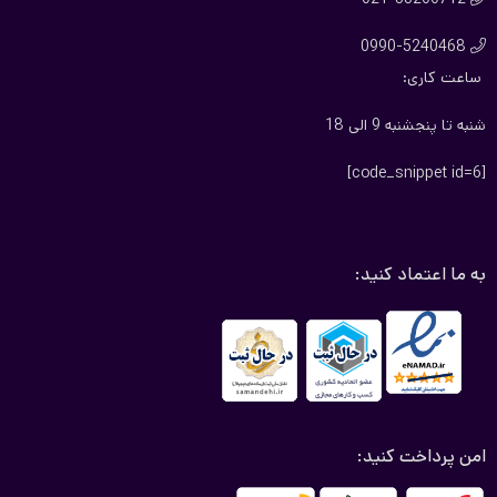
0990-5240468

ساعت کاری:
شنبه تا پنجشنبه 9 الی 18
[code_snippet id=6]
به ما اعتماد کنید:
امن پرداخت کنید: