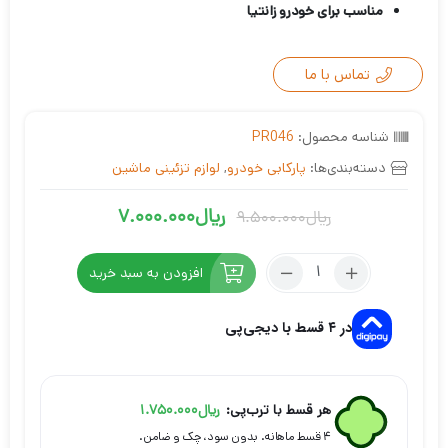
مناسب برای خودرو زانتیا
تماس با ما
شناسه محصول:
PR046
دسته‌بندی‌ها:
پارکابی خودرو
,
لوازم تزئینی ماشین
ریال
7.000.000
ریال
9.500.000
قیمت
قیمت
فعلی
اصلی
تعداد:
افزودن به سبد خرید
ریال7.000.000
ریال9.500.000
پارکابی
بود.
است.
زانتیا
در ۴ قسط با دیجی‌پی
طرح
چرم
هر قسط با ترب‌پی:
ریال
1.750.000
۴ قسط ماهانه. بدون سود، چک و ضامن.