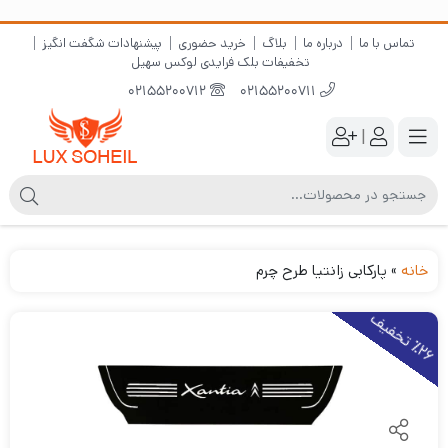
تماس با ما
درباره ما
بلاگ
خرید حضوری
پیشنهادات شگفت انگیز
تخفیفات بلک فرایدی لوکس سهیل
02155200712
02155200711
|
خانه
»
پارکابی زانتیا طرح چرم
2
6
ت
خ
ف
ی
٪
ف