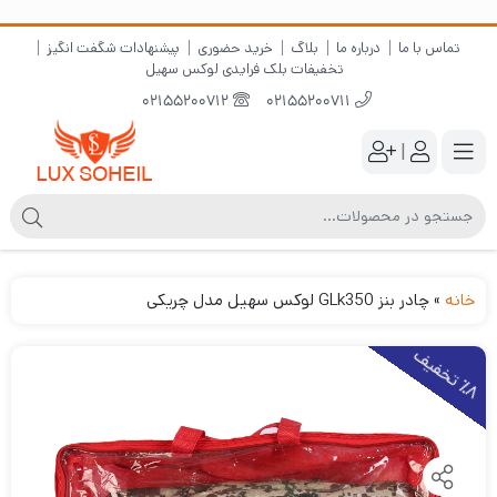
تماس با ما
درباره ما
بلاگ
خرید حضوری
پیشنهادات شگفت انگیز
تخفیفات بلک فرایدی لوکس سهیل
02155200712
02155200711
|
خانه
»
چادر بنز GLk350 لوکس سهیل مدل چریکی
8
ت
خ
ف
ی
٪
ف