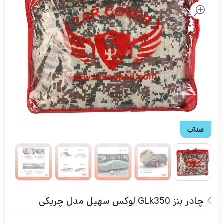
ضدآب
چادر بنز GLk350 لوکس سهیل مدل چریکی