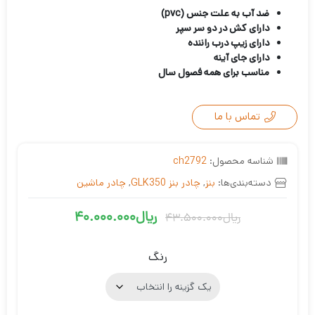
ضد آب به علت جنس (pvc)
دارای کش در دو سر سپر
دارای زیپ درب راننده
دارای جای آینه
مناسب برای همه فصول سال
تماس با ما
شناسه محصول:
ch2792
دسته‌بندی‌ها:
بنز
,
چادر بنز GLK350
,
چادر ماشین
ریال
40.000.000
ریال
43.500.000
قیمت
قیمت
فعلی
اصلی
رنگ
ریال40.000.000
ریال43.500.000
بود.
است.