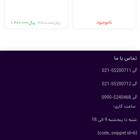
ناموجود
ریال
1.600.000
ریال
2.600.000
قیمت
قیمت
فعلی
اصلی
ریال1.600.000
ریال2.600.000
بود.
است.
تماس با ما
021-55200711

021-55200712

0990-5240468

ساعت کاری:
شنبه تا پنجشنبه 9 الی 18
[code_snippet id=6]