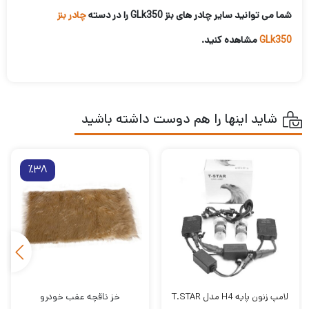
شما می توانید سایر چادر های بنز GLk350 را در دسته
چادر بنز
GLk350
مشاهده کنید.
شاید اینها را هم دوست داشته باشید
٪38
لامپ زنون پایه H4 مدل T.STAR
خز تاقچه عقب خودرو