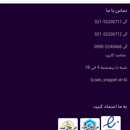
تماس با ما
021-55200711

021-55200712

0990-5240468

ساعت کاری:
شنبه تا پنجشنبه 9 الی 18
[code_snippet id=6]
به ما اعتماد کنید: