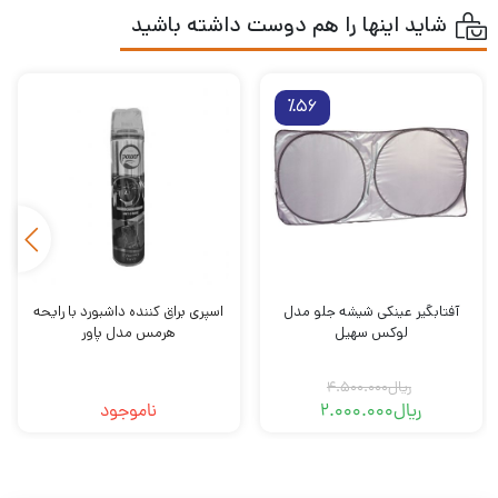
شاید اینها را هم دوست داشته باشید
٪56
آفتابگیر عینکی شیشه جلو مدل
اسپری براق کننده داشبورد با رایحه
لوکس سهیل
هرمس مدل پاور
ریال
4.500.000
ریال
2.000.000
ناموجود
قیمت
قیمت
فعلی
اصلی
ریال2.000.000
ریال4.500.000
بود.
است.