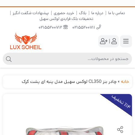
تماس با ما
درباره ما
بلاگ
خرید حضوری
پیشنهادات شگفت انگیز
تخفیفات بلک فرایدی لوکس سهیل
02155200712
02155200711
|
خانه
»
چادر بنز CL350 لوکس سهیل مدل پنبه ای پشت کرک
1
4
ت
خ
ف
ی
٪
ف