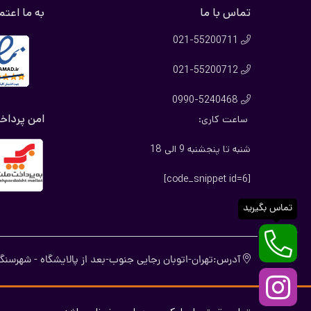
تماس با ما
به ما اعتم
021-55200711

021-55200712

0990-5240468

امن پرداخ
ساعت کاری:
شنبه تا پنجشنبه 9 الی 18
[code_snippet id=6]
تماس بگیرید
آدرس:تهران-اتوبان رجایی جنوب-بعد از پالایشگاه - شهرسنگ-