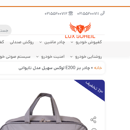
02155200712
02155200711
کفپوش خودرو
چادر ماشین
روکش صندلی
کف
روشنایی خودرو
امنیت خودرو
سیستم صوتی خو
ابر نانو
چادر تارا
کفپوش پژو 206
سنسور دنده عقب
کفپوش صندوق تارا
خودرو
هاچبک
خانه
»
چادر بنز E200 لوکس سهیل مدل تایوانی
3
ت
خ
ف
ی
٪
ف