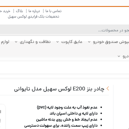
تماس با ما
درباره ما
بلاگ
خرید ح
تخفیفات بلک فرایدی لوکس سهیل
پوش صندوق خودرو
عایق کاپوت
نظافت و نگهداری
لوازم 
درو
چادر دنا
پولیش بدنه
کفپوش پژو 206
کفپوش صندوق دنا
شیشه شور
چادر دنا پلاس
کفپوش پژو 207
کفپوش صندوق دنا
چادر رانا
ضد بخار
کفپوش پژو 207
کفپوش صندوق رانا
قیر شو
کفپوش 
چادر را
کفپوش 
صندوقدار
پلاس
هاچبک
صندوقدار
پلاس
چادر بنز E200 لوکس سهیل مدل تایوانی
عدم نفوذ آب به علت وجود لایه (
pvc)
دارای لایه ی داخلی اسپان باند
عدم ایجاد خط و خش روی بدنه ماشین
دارای زیپ سمت راننده، برای سهولت دسترسی