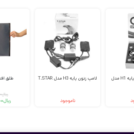
هدلایت دوطرفه پایه H1 مدل
لامپ زنون پایه H3 مدل T.STAR
طلق افتا
ریال
0
د
ناموجود
ریال
00