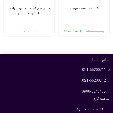
خز تاقچه عقب خودرو
اسپری براق کننده داشبورد با رایحه
تامفورد مدل پاور
ناموجود
ریال
1.600.000
ریال
2.600.000
قیمت
قیمت
فعلی
اصلی
ریال1.600.000
ریال2.600.000
بود.
است.
تماس با ما
021-55200711

021-55200712

0990-5240468

ساعت کاری:
شنبه تا پنجشنبه 9 الی 18