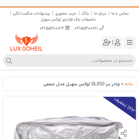
تماس با ما
درباره ما
بلاگ
خرید حضوری
پیشنهادات شگفت انگیز
تخفیفات بلک فرایدی لوکس سهیل
02155200712
02155200711
|
خانه
»
چادر بنز SL350 لوکس سهیل مدل شمعی
2
3
ت
خ
ف
ی
٪
ف