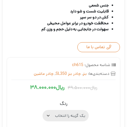
جنس شمعی
قابلیت شست و شو دارد
کش در دو سر سپر
محافظت خودرو در برابر عوامل محیطی
سهولت در جابجایی به دلیل حجم و وزن کم
تماس با ما
شناسه محصول:
ch615
دسته‌بندی‌ها:
بنز
,
چادر بنز SL350
,
چادر ماشین
ریال
38.000.000
ریال
49.500.000
قیمت
قیمت
فعلی
اصلی
رنگ
ریال38.000.000
ریال49.500.000
بود.
است.