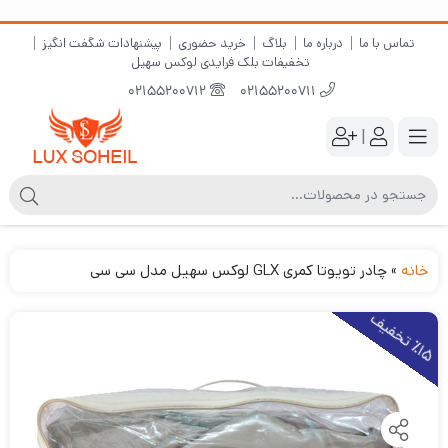
تماس با ما
درباره ما
بلاگ
خرید حضوری
پیشنهادات شگفت انگیز
تخفیفات بلک فرایدی لوکس سهیل
02155200712
02155200711
|
خانه
»
چادر تویوتا کمری GLX لوکس سهیل مدل سی سی
1
5
ت
خ
ف
ی
٪
ف