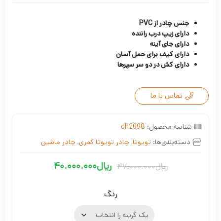
جنس چادر از PVC
دارای زیپ درب راننده
دارای جای آینه
دارای کیف برای حمل آسان
دارای کش در دو سر سپرها
تماس با ما
شناسه محصول:
ch2098
دسته‌بندی‌ها:
تویوتا
,
چادر تویوتا کمری
,
چادر ماشین
ریال
40.000.000
ریال
47.000.000
قیمت
قیمت
فعلی
اصلی
رنگ
ریال40.000.000
ریال47.000.000
بود.
است.