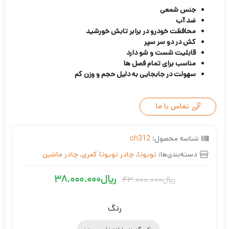
جنس شمعی
ضد آب
محافظت خودرو در برابر تابش خورشید
کش در دو سر سپر
قابلیت شست و شو دارد
مناسب برای تمام فصل ها
سهولت در جابجایی به دلیل حجم و وزن کم
تماس با ما
شناسه محصول:
ch312
دسته‌بندی‌ها:
تویوتا
,
چادر تویوتا کمری
,
چادر ماشین
ریال
38.000.000
ریال
43.000.000
قیمت
قیمت
فعلی
اصلی
رنگ
ریال38.000.000
ریال43.000.000