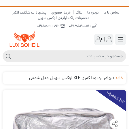
تماس با ما
درباره ما
بلاگ
خرید حضوری
پیشنهادات شگفت انگیز
تخفیفات بلک فرایدی لوکس سهیل
02155200712
02155200711
|
خانه
»
چادر تویوتا کمری XLE لوکس سهیل مدل شمعی
1
2
ت
خ
ف
ی
٪
ف