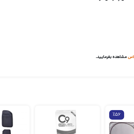
لاس
مشاهده بفرمایید.
٪56