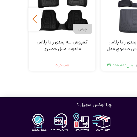
چرمی
دی رانا پلاس
کفپوش سه بعدی رانا پلاس
قفل فرمان
پوش صندوق مدل
ماهوت مدل حصیری
LS
ریال
31.000.000
ناموجود
قیمت
قیمت
فعلی
اصلی
ریال31.000.000
ریال36.000.000
بود.
است.
چرا لوکس سهیل؟