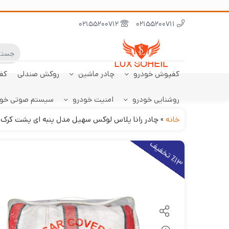
02155200712
02155200711
کفپوش خودرو
چادر ماشین
روکش صندلی
کف
روشنایی خودرو
امنیت خودرو
سیستم صوتی خو
ابر نانو
چادر تارا
کفپوش پژو 206
سنسور دنده عقب
کفپوش صندوق تارا
خودرو
هاچبک
خانه
»
چادر رانا پلاس لوکس سهیل مدل پنبه ای پشت کرک
1
3
ت
خ
ف
ی
٪
ف