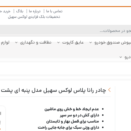
تماس با ما
درباره ما
بلاگ
خرید ح
تخفیفات بلک فرایدی لوکس سهیل
پوش صندوق خودرو
عایق کاپوت
نظافت و نگهداری
لوازم 
درو
چادر دنا
پولیش بدنه
کفپوش پژو 206
کفپوش صندوق دنا
شیشه شور
چادر دنا پلاس
کفپوش پژو 207
کفپوش صندوق دنا
چادر رانا
ضد بخار
کفپوش پژو 207
کفپوش صندوق رانا
قیر شو
کفپوش 
چادر را
کفپوش 
صندوقدار
پلاس
هاچبک
صندوقدار
پلاس
چادر رانا پلاس لوکس سهیل مدل پنبه ای پشت 
عدم ایجاد خط و خش روی ماشین
دارای کش در دو سر سپر
مناسب برای فصل بهار و تابستان
دارای وزنی سبک برای جابه جایی راحت
م