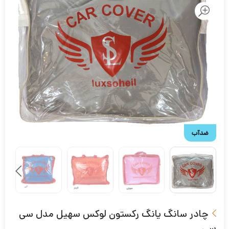
ضدآب
چادر سانگ یانگ رکستون لوکس سهیل مدل سی
سی