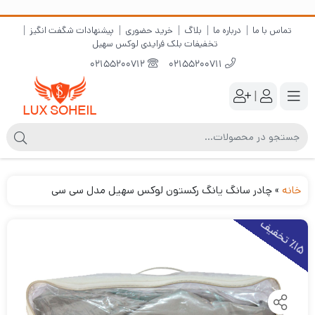
تماس با ما
درباره ما
بلاگ
خرید حضوری
پیشنهادات شگفت انگیز
تخفیفات بلک فرایدی لوکس سهیل
02155200712
02155200711
|
خانه
»
چادر سانگ یانگ رکستون لوکس سهیل مدل سی سی
1
5
ت
خ
ف
ی
٪
ف