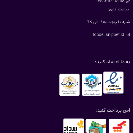
0990-5240468

ساعت کاری:
شنبه تا پنجشنبه 9 الی 18
[code_snippet id=6]
به ما اعتماد کنید:
امن پرداخت کنید: