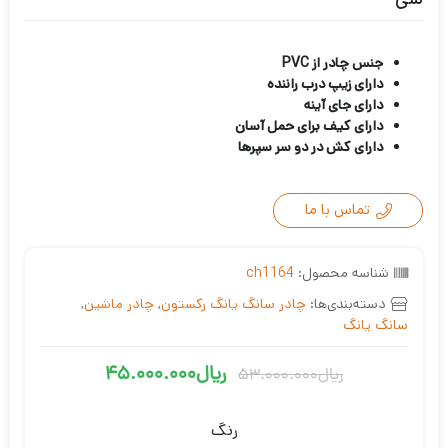
جنس چادر از PVC
دارای زیپ درب راننده
دارای جای آینه
دارای کیف برای حمل آسان
دارای کش در دو سر سپرها
تماس با ما
شناسه محصول:
ch1164
دسته‌بندی‌ها:
چادر سانگ یانگ رکستون
,
چادر ماشین
,
سانگ یانگ
ریال
45.000.000
ریال
53.000.000
قیمت
قیمت
فعلی
اصلی
رنگ
ریال45.000.000
ریال53.000.000