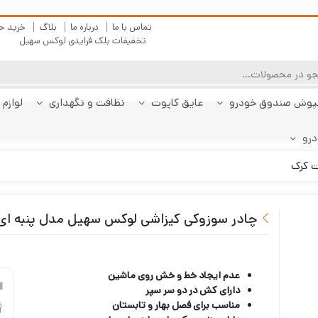
تماس با ما
درباره ما
بلاگ
خرید ح
تخفیفات بلک فرایدی لوکس سهیل
پوش صندوق خودرو
عایق کاپوت
نظافت و نگهداری
لوازم 
درو
چادر دنا
پولیش بدنه
کفپوش پژو 206
کفپوش صندوق دنا
شیشه شور
چادر دنا پلاس
کفپوش پژو 207
کفپوش صندوق دنا
چادر رانا
ضد بخار
کفپوش پژو 207
کفپوش صندوق رانا
قیر شو
کفپوش 
چادر را
کفپوش 
صندوقدار
پلاس
هاچبک
صندوقدار
پلاس
ت کرک
چادر سوزوکی کیزاشی لوکس سهیل مدل پنبه ا
عدم ایجاد خط و خش روی ماشین
دارای کش در دو سر سپر
مناسب برای فصل بهار و تابستان