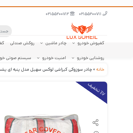
02155200712
02155200711
کفپوش خودرو
چادر ماشین
روکش صندلی
کف
روشنایی خودرو
امنیت خودرو
سیستم صوتی خو
ابر نانو
چادر تارا
کفپوش پژو 206
سنسور دنده عقب
کفپوش صندوق تارا
خودرو
هاچبک
خانه
»
چادر سوزوکی کیزاشی لوکس سهیل مدل پنبه ای پش
7
ت
خ
ف
ی
٪
ف