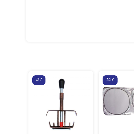
٪12
٪56