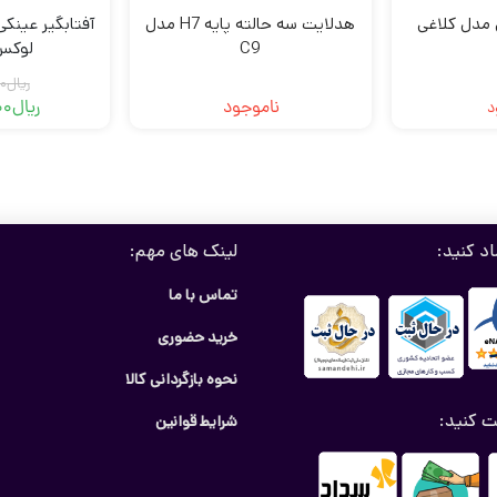
 مدل کلاغی
هدلایت سه حالته پایه H7 مدل
آفتابگیر عینک
C9
لوکس
ریال
0
ناموجود
ریال
00
د
اد کنید:
لینک های مهم:
تماس با ما
خرید حضوری
نحوه بازگردانی کالا
ت کنید:
شرایط قوانین