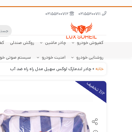
02155200712
02155200711
کفپوش خودرو
چادر ماشین
روکش صندلی
کف
روشنایی خودرو
امنیت خودرو
سیستم صوتی خو
ابر نانو
چادر تارا
کفپوش پژو 206
سنسور دنده عقب
کفپوش صندوق تارا
خودرو
هاچبک
خانه
»
چادر لندمارک لوکس سهیل مدل راه راه ضد آب
1
2
ت
خ
ف
ی
٪
ف