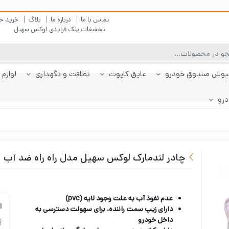
تماس با ما
درباره ما
بلاگ
خرید ح
تخفیفات بلک فرایدی لوکس سهیل
پوش صندوق خودرو
عایق کاپوت
نظافت و نگهداری
لوازم 
درو
چادر دنا
پولیش بدنه
کفپوش پژو 206
کفپوش صندوق دنا
شیشه شور
چادر دنا پلاس
کفپوش پژو 207
کفپوش صندوق دنا
چادر رانا
ضد بخار
کفپوش پژو 207
کفپوش صندوق رانا
قیر شو
کفپوش 
چادر را
کفپوش 
صندوقدار
پلاس
هاچبک
صندوقدار
پلاس
چادر لندمارک لوکس سهیل مدل راه راه ضد آب
عدم نفوذ آب به علت وجود لایه (
pvc)
دارای زیپ سمت راننده، برای سهولت دسترسی به
داخل خودرو