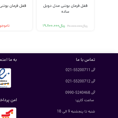
قفل فرمان بوتنی مدل دوبل
قفل فرمان بوتنی
ساده
ریال
19.800.000
ناموجو
ریال
20.000.000
قیمت
قیمت
فعلی
اصلی
ریال19.800.000
ریال20.000.000
بود.
است.
تماس با ما
به ما اعتم
021-55200711

021-55200712

0990-5240468

امن پرداخ
ساعت کاری:
شنبه تا پنجشنبه 9 الی 18