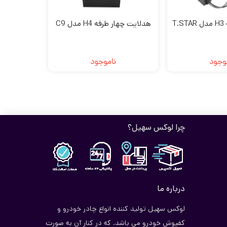
T
هدلایت چهار طرفه H4 مدل C9
وجود
ناموجود
چرا لوکس سهیل؟
درباره ما
لوکس سهیل تولید کننده انواع چادر خودرو و
کفپوش خودرو می باشد. که در کنار آن به صورت