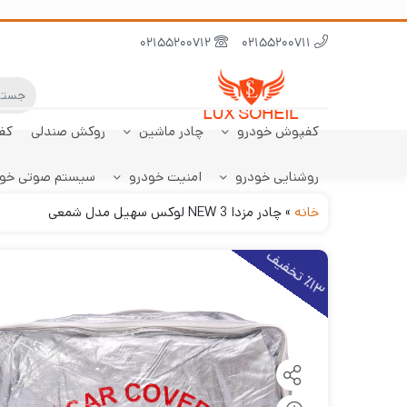
02155200712
02155200711
کفپوش خودرو
چادر ماشین
روکش صندلی
کف
روشنایی خودرو
امنیت خودرو
سیستم صوتی خو
ابر نانو
چادر تارا
کفپوش پژو 206
سنسور دنده عقب
کفپوش صندوق تارا
خودرو
هاچبک
خانه
»
چادر مزدا 3 NEW لوکس سهیل مدل شمعی
1
3
ت
خ
ف
ی
٪
ف