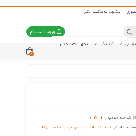
ضوری
پیشنهادات شگفت انگیز
ورود | ثبت‌نام
تزئینی
آفتابگیر
تجهیزات راحتی
0
ر
دنا
نا پلاس
صندوق رانا
چادر پژو پارس
کفپوش صندوق
کفپوش دنا پلاس
چادر پژو 405
کفپوش تارا
کفپوش صندوق
چادر سمند
کفپوش رانا
کفپوش صندوق
206 صندوقدار
206 هاچبک
207 صندوقدار
شناسه محصول:
ch214
دسته‌بندی‌ها:
چادر ماشین
,
چادر مزدا 3 جدید
,
مزدا