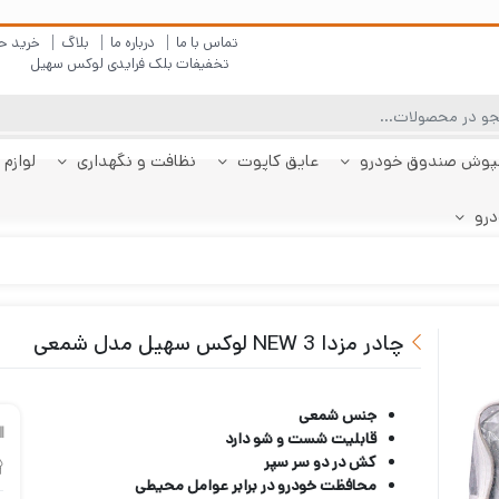
تماس با ما
درباره ما
بلاگ
خرید ح
تخفیفات بلک فرایدی لوکس سهیل
پوش صندوق خودرو
عایق کاپوت
نظافت و نگهداری
لوازم 
درو
چادر دنا
پولیش بدنه
کفپوش پژو 206
کفپوش صندوق دنا
شیشه شور
چادر دنا پلاس
کفپوش پژو 207
کفپوش صندوق دنا
چادر رانا
ضد بخار
کفپوش پژو 207
کفپوش صندوق رانا
قیر شو
کفپوش 
چادر را
کفپوش 
صندوقدار
پلاس
هاچبک
صندوقدار
پلاس
چادر مزدا 3 NEW لوکس سهیل مدل شمعی
جنس شمعی
قابلیت شست و شو دارد
کش در دو سر سپر
محافظت خودرو در برابر عوامل محیطی