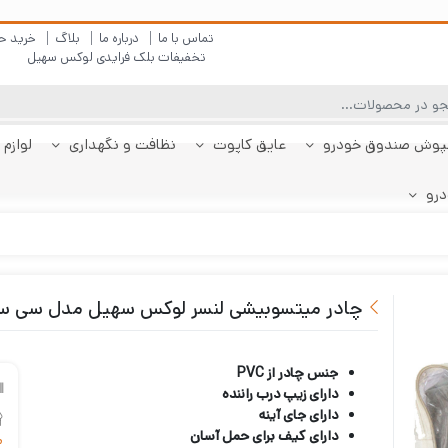
تماس با ما
درباره ما
بلاگ
خرید ح
تخفیفات بلک فرایدی لوکس سهیل
پوش صندوق خودرو
عایق کاپوت
نظافت و نگهداری
لوازم 
درو
چادر دنا
پولیش بدنه
کفپوش پژو 206
کفپوش صندوق دنا
شیشه شور
چادر دنا پلاس
کفپوش پژو 207
کفپوش صندوق دنا
چادر رانا
ضد بخار
کفپوش پژو 207
کفپوش صندوق رانا
قیر شو
کفپوش 
چادر را
کفپوش 
صندوقدار
پلاس
هاچبک
صندوقدار
پلاس
چادر میتسوبیشی لنسر لوکس سهیل مدل سی س
جنس چادر از PVC
دارای زیپ درب راننده
دارای جای آینه
دارای کیف برای حمل آسان
م