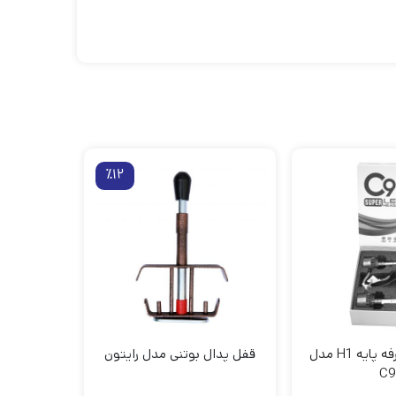
٪12
هدلایت دوطرفه پایه H1 مدل
قفل پدال بوتنی مدل رایتون
C