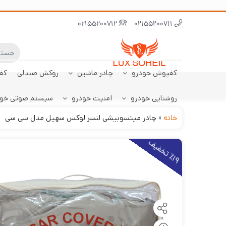
02155200712
02155200711
کفپوش خودرو
چادر ماشین
روکش صندلی
کف
روشنایی خودرو
امنیت خودرو
سیستم صوتی خو
ابر نانو
چادر تارا
کفپوش پژو 206
سنسور دنده عقب
کفپوش صندوق تارا
خودرو
هاچبک
خانه
»
چادر میتسوبیشی لنسر لوکس سهیل مدل سی سی
1
9
ت
خ
ف
ی
٪
ف