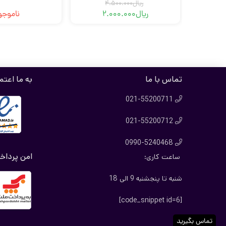
ریال
4.500.000
ریال
2.000.000
ناموجو
قیمت
قیمت
فعلی
اصلی
ریال2.000.000
ریال4.500.000
بود.
است.
تماس با ما
به ما اعتم
021-55200711

021-55200712

0990-5240468

امن پرداخ
ساعت کاری:
شنبه تا پنجشنبه 9 الی 18
[code_snippet id=6]
تماس بگیرید