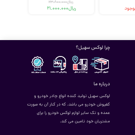
ریال
23.800.000
وجود
ریال
21.000.000
قیمت
قیمت
فعلی
اصلی
ریال21.000.000
ریال23.800.000
بود.
است.
چرا لوکس سهیل؟
درباره ما
لوکس سهیل تولید کننده انواع چادر خودرو و
کفپوش خودرو می باشد. که در کنار آن به صورت
عمده و تک سایر لوازم لوکس خودرو را برای
مشتریان خود تامین می کند.