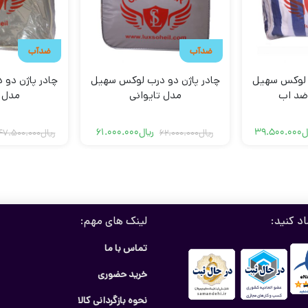
ضدآب
ضدآب
ب لوکس سهیل
چادر پاژن دو درب لوکس سهیل
چادر پاژن دو
 ضد اب
مدل تایوانی
مدل 
ل
39.500.000
ریال
61.000.000
ریال
62.000.000
ریال
47.500.000
مت
مت
قیمت
قیمت
لی
لی
فعلی
اصلی
ریال45.000.000
ریال39.500.000
ریال61.000.000
ریال62.000.000
د.
ت.
بود.
است.
اد کنید:
لینک های مهم:
تماس با ما
خرید حضوری
نحوه بازگردانی کالا