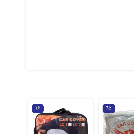
٪6
٪5