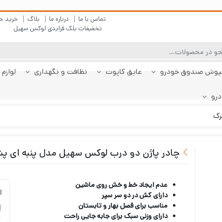
تماس با ما
درباره ما
بلاگ
خرید ح
تخفیفات بلک فرایدی لوکس سهیل
پوش صندوق خودرو
عایق کاپوت
نظافت و نگهداری
لوازم 
درو
چادر دنا
پولیش بدنه
کفپوش پژو 206
کفپوش صندوق دنا
شیشه شور
چادر دنا پلاس
کفپوش پژو 207
کفپوش صندوق دنا
چادر رانا
ضد بخار
کفپوش پژو 207
کفپوش صندوق رانا
قیر شو
کفپوش 
چادر را
کفپوش 
صندوقدار
پلاس
هاچبک
صندوقدار
پلاس
رک
چادر پاژن دو درب لوکس سهیل مدل پنبه ای پ
عدم ایجاد خط و خش روی ماشین
دارای کش در دو سر سپر
مناسب برای فصل بهار و تابستان
دارای وزنی سبک برای جابه جایی راحت