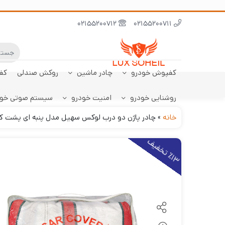
02155200712
02155200711
کفپوش خودرو
چادر ماشین
روکش صندلی
کف
روشنایی خودرو
امنیت خودرو
سیستم صوتی خو
ابر نانو
چادر تارا
کفپوش پژو 206
سنسور دنده عقب
کفپوش صندوق تارا
خودرو
هاچبک
خانه
»
چادر پاژن دو درب لوکس سهیل مدل پنبه ای پشت ک
1
3
ت
خ
ف
ی
٪
ف