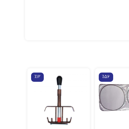
٪12
٪56