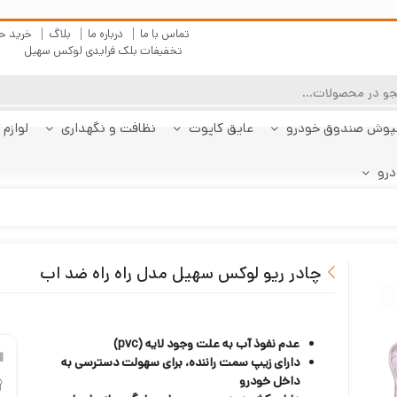
تماس با ما
درباره ما
بلاگ
خرید ح
تخفیفات بلک فرایدی لوکس سهیل
پوش صندوق خودرو
عایق کاپوت
نظافت و نگهداری
لوازم 
درو
چادر دنا
پولیش بدنه
کفپوش پژو 206
کفپوش صندوق دنا
شیشه شور
چادر دنا پلاس
کفپوش پژو 207
کفپوش صندوق دنا
چادر رانا
ضد بخار
کفپوش پژو 207
کفپوش صندوق رانا
قیر شو
کفپوش 
چادر را
کفپوش 
صندوقدار
پلاس
هاچبک
صندوقدار
پلاس
چادر ریو لوکس سهیل مدل راه راه ضد اب
عدم نفوذ آب به علت وجود لایه (pvc)
دارای زیپ سمت راننده، برای سهولت دسترسی به
داخل خودرو