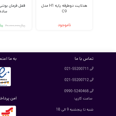
هدلایت دوطرفه پایه H1 مدل
قفل فرمان بوتن
C9
ساده
ناموجود
ریا
ریال
20.000.000
قی
قی
فع
اص
بو
اس
تماس با ما
به ما اعتم
021-55200711

021-55200712

0990-5240468

امن پرداخ
ساعت کاری:
شنبه تا پنجشنبه 9 الی 18