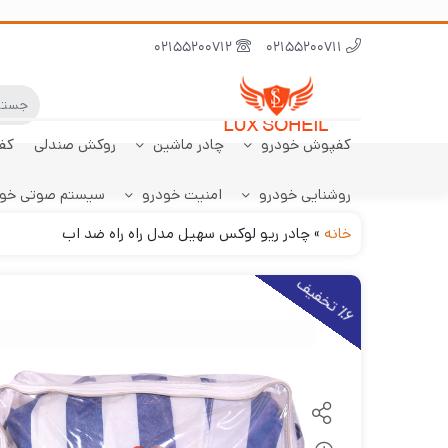
02155200712
02155200711
کفپوش خودرو
چادر ماشین
روکش صندلی
کف
روشنایی خودرو
امنیت خودرو
سیستم صوتی خو
ابر نانو
چادر تارا
کفپوش پژو 206
سنسور دنده عقب
کفپوش صندوق تارا
خودرو
هاچبک
خانه
»
چادر ریو لوکس سهیل مدل راه راه ضد اب
6
ت
خ
ف
ی
٪
ف