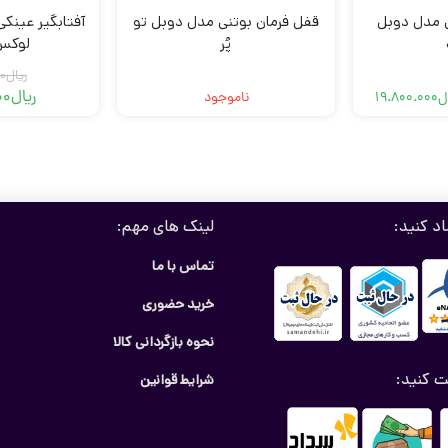
ی مدل دوبل
قفل فرمان بوتنی مدل دوبل تو
آفتابگیر عینک
پُر
لوکس
ریال
0
ریال
00
ل
19.800.000
ناموجود
مت
مت
لی
لی
ریال19.800.000
ریال20.000.000
د.
ت.
اد کنید:
لینک های مهم:
تماس با ما
خرید حضوری
نحوه بازگردانی کالا
ت کنید:
شرایط قوانین