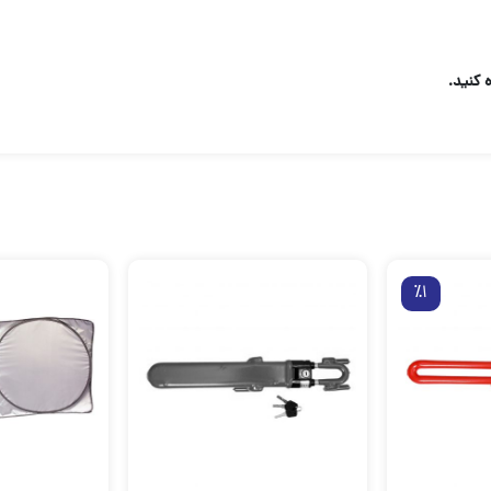
کنید.
٪1