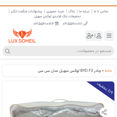
تماس با ما
درباره ما
بلاگ
خرید حضوری
پیشنهادات شگفت انگیز
تخفیفات بلک فرایدی لوکس سهیل
02155200712
02155200711
|
خانه
»
چادر BYD F3 لوکس سهیل مدل سی سی
1
9
ت
خ
ف
ی
٪
ف