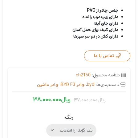
1
امتیازدهی
5.00
از 5
جنس چادر از PVC
در
دارای زیپ درب راننده
امتیازدهی
دارای جای آینه
مشتری
دارای کیف برای حمل آسان
دارای کش در دو سر سپرها
تماس با ما
شناسه محصول:
ch2150
دسته‌بندی‌ها:
byd
,
چادر BYD F3
,
چادر ماشین
ریال
38.000.000
ریال
47.000.000
قیمت
قیمت
فعلی
اصلی
رنگ
ریال47.000.000
ریال38.000.000
بود.
است.