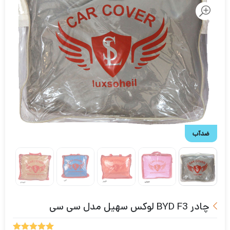
ضدآب
چادر BYD F3 لوکس سهیل مدل سی سی