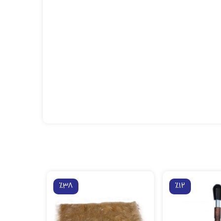
٪38
٪12