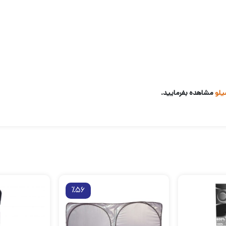
یلو
مشاهده بفرمایید.
٪56