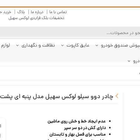
تماس با ما
درباره ما
بلاگ
خرید ح
تخفیفات بلک فرایدی لوکس سهیل
پوش صندوق خودرو
عایق کاپوت
نظافت و نگهداری
لوازم 
درو
چادر دنا
پولیش بدنه
کفپوش پژو 206
کفپوش صندوق دنا
شیشه شور
چادر دنا پلاس
کفپوش پژو 207
کفپوش صندوق دنا
چادر رانا
ضد بخار
کفپوش پژو 207
کفپوش صندوق رانا
قیر شو
کفپوش 
چادر را
کفپوش 
صندوقدار
پلاس
هاچبک
صندوقدار
پلاس
چادر دوو سیلو لوکس سهیل مدل پنبه ای پشت
عدم ایجاد خط و خش روی ماشین
دارای کش در دو سر سپر
مناسب برای فصل بهار و تابستان