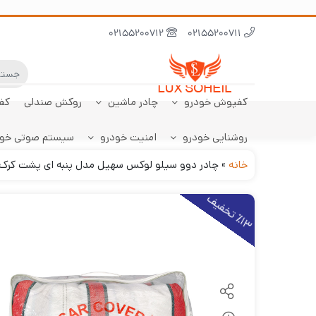
02155200712
02155200711
کفپوش خودرو
چادر ماشین
روکش صندلی
کف
روشنایی خودرو
امنیت خودرو
سیستم صوتی خو
ابر نانو
چادر تارا
کفپوش پژو 206
سنسور دنده عقب
کفپوش صندوق تارا
خودرو
هاچبک
خانه
»
چادر دوو سیلو لوکس سهیل مدل پنبه ای پشت کرک
1
3
ت
خ
ف
ی
٪
ف