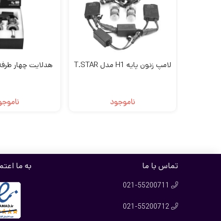
لامپ زنون پایه H1 مدل T.STAR
هدلایت چهار طرفه H4 مدل 9
ناموجود
ناموجو
تماس با ما
به ما اعتم
021-55200711

021-55200712
