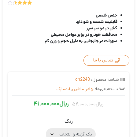
2
امتیازدهی
3.50
از
جنس شمعی
5 در
قابلیت شست و شو دارد
امتیازدهی
کش در دو سر سپر
مشتری
محافظت خودرو در برابر عوامل محیطی
سهولت در جابجایی به دلیل حجم و وزن کم
تماس با ما
شناسه محصول:
ch2243
دسته‌بندی‌ها:
چادر ماشین
,
لندمارک
ریال
41.000.000
ریال
52.000.000
قیمت
قیمت
فعلی
اصلی
رنگ
ریال41.000.000
ریال52.000.000
بود.
است.