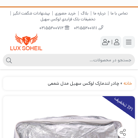
تماس با ما
درباره ما
بلاگ
خرید حضوری
پیشنهادات شگفت انگیز
تخفیفات بلک فرایدی لوکس سهیل
02155200712
02155200711
|
خانه
»
چادر لندمارک لوکس سهیل مدل شمعی
2
1
ت
خ
ف
ی
٪
ف