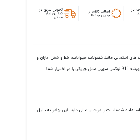
ه در
تحویل سریع در
اصالت کالاها از
د
کمترین زمان
برترین برندها
ممکن
ب های احتمالی مانند فضولات حیوانات، خط و خش، باران و
مدل چریکی یک پارکینگ سیار برای خودروی شما است؛ در ادامه مطلب توضیحات لازم در مورد چادر پورشه 911 لوکس سهیل مدل چریکی را در اختیار شما
رغوب استفاده شده است و دوختی عالی دارد. این چادر به دلیل