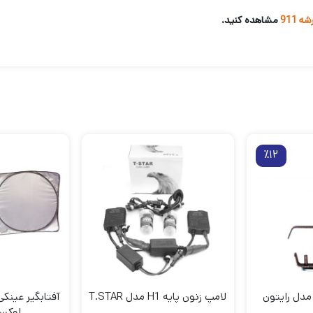
 911
مشاهده کنید.
٪12
مدل رایتون
لامپ زنون پایه H1 مدل T.STAR
آفتابگیر عینک
لوکس