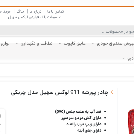
تماس با ما
درباره ما
بلاگ
خرید ح
تخفیفات بلک فرایدی لوکس سهیل
پوش صندوق خودرو
عایق کاپوت
نظافت و نگهداری
لوازم 
درو
چادر دنا
پولیش بدنه
کفپوش پژو 206
کفپوش صندوق دنا
شیشه شور
چادر دنا پلاس
کفپوش پژو 207
کفپوش صندوق دنا
چادر رانا
ضد بخار
کفپوش پژو 207
کفپوش صندوق رانا
قیر شو
کفپوش 
چادر را
کفپوش 
صندوقدار
پلاس
هاچبک
صندوقدار
پلاس
چادر پورشه 911 لوکس سهیل مدل چریکی
ضد آب به علت جنس (pvc)
دارای کش در دو سر سپر
دارای زیپ درب راننده
دارای جای آینه