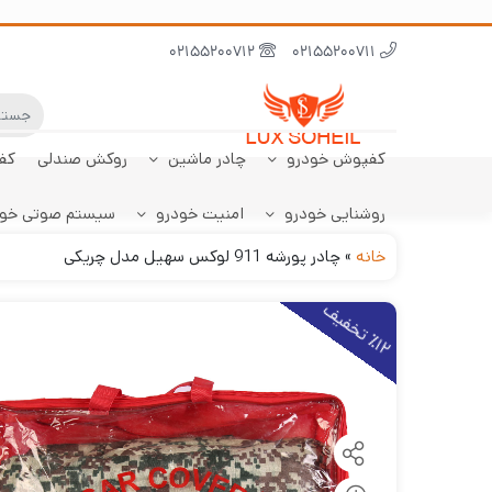
02155200712
02155200711
کفپوش خودرو
چادر ماشین
روکش صندلی
کف
روشنایی خودرو
امنیت خودرو
سیستم صوتی خو
ابر نانو
چادر تارا
کفپوش پژو 206
سنسور دنده عقب
کفپوش صندوق تارا
خودرو
هاچبک
خانه
»
چادر پورشه 911 لوکس سهیل مدل چریکی
1
2
ت
خ
ف
ی
٪
ف