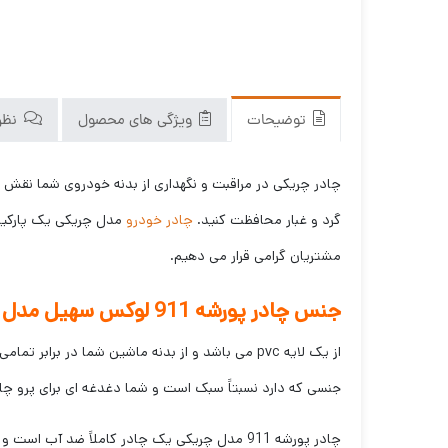
توضیحات
ویژگی های محصول
نظرا
چادر چریکی در مراقبت و نگهداری از بدنه خودروی شما نقش ب
گرد و غبار محافظت کنید.
چادر خودرو
مشتریان گرامی قرار می دهیم.
جنس چادر پورشه 911 لوکس سهیل مدل چریکی
از یک لایه pvc می باشد و از بدنه ماشین شما د
جنسی که دارد نسبتاََ سبک است و شما دغدغه ای برای پرو چا
چادر پورشه 911 مدل چریکی یک چادر کاملاََ ضد آب است و مقاومت بالایی در برابر سرما، گرما، یخ زدگی و رطوبت دارد.