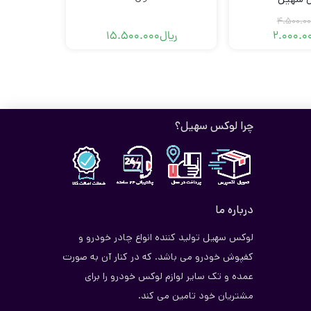
4.500.00
2.000.0
ریال
15.500.000
قیمت
قیمت
فعلی
اصلی
ریال2.000.000
ریال4.500.000
بود.
است.
چرا لوکس سهیل؟
درباره ما
لوکس سهیل تولید کننده انواع چادر خودرو و
کفپوش خودرو می باشد. که در کنار آن به صورت
عمده و تک سایر لوازم لوکس خودرو را برای
مشتریان خود تامین می کند.