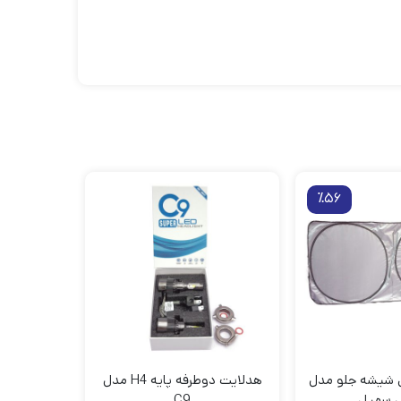
٪56
ی شیشه جلو مدل
هدلایت دوطرفه پایه H4 مدل
 سهیل
C9