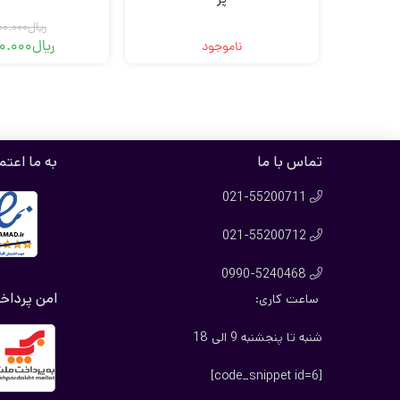
ریال
00.000
ریال
00.000
ناموجود
قی
قی
فع
اص
بود
اس
تماس با ما
به ما اعتم
021-55200711

021-55200712

0990-5240468

امن پرداخ
ساعت کاری:
شنبه تا پنجشنبه 9 الی 18
[code_snippet id=6]