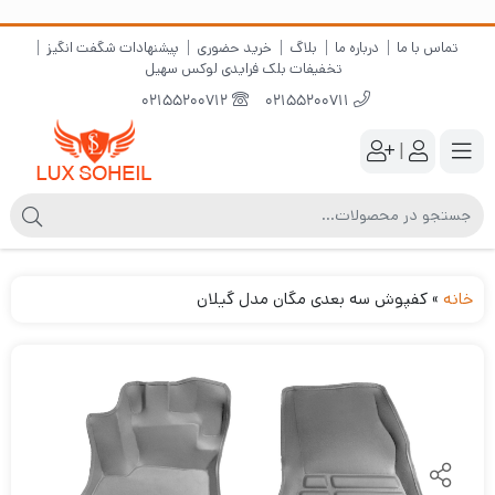
تماس با ما
درباره ما
بلاگ
خرید حضوری
پیشنهادات شگفت انگیز
تخفیفات بلک فرایدی لوکس سهیل
02155200712
02155200711
|
خانه
»
کفپوش سه بعدی مگان مدل گیلان