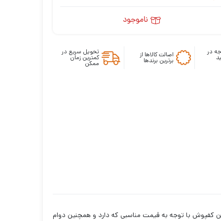
ناموجود
ه در
تحویل سریع در
اصالت کالاها از
د
کمترین زمان
برترین برندها
ممکن
 های کفپایی برای خودرو تیبا1 و تیبا2 است. این کفپوش با توجه به قیمت مناسبی که دارد و همچنین دوام