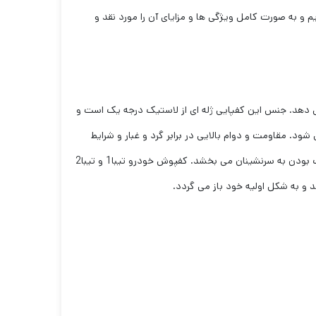
 و به صورت کامل ویژگی ها و مزایای آن را مورد نقد و
 خودرو را کاملا پوشش دهد. جنس این کفپایی ژله ای از لاستیک درجه یک است و
د. مقاومت و دوام بالایی در برابر گرد و غبار و شرایط
محیطی دارد و از نفوذ آب به زیر کفپوش جلوگیری می کند و در عین سادگی، کابین خودرو شما را شیک و زیبا می کند و حس اسپرت و فابریک بودن به سرنشینان می بخشد. کفپوش خودرو تیبا1 و تیبا2
و به شکل اولیه خود باز می گردد.