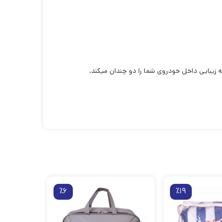
٪6
٪19