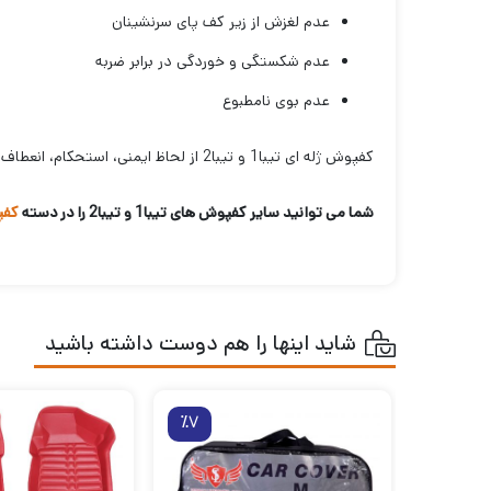
عدم لغزش از زیر کف پای سرنشینان
عدم شکستگی و خوردگی در برابر ضربه
عدم بوی نامطبوع
کفپوش ژله ای تیبا1 و تیبا2 از لحاظ ایمنی، استحکام، انعطاف پذیری، کیفیت، در بالاترین سطح قرار دارد. دارای طراحی منحصر به فردی است که زیبایی داخل خودروی شما را دو چندان میکند.
شما می توانید سایر کفپوش های تیبا1 و تیبا2 را در دسته
کفپ
شاید اینها را هم دوست داشته باشید
٪7