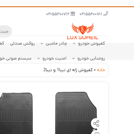
02155200712
02155200711
کفپوش خودرو
چادر ماشین
روکش صندلی
کف
روشنایی خودرو
امنیت خودرو
سیستم صوتی خو
ابر نانو
چادر تارا
کفپوش پژو 206
سنسور دنده عقب
کفپوش صندوق تارا
خودرو
هاچبک
خانه
»
کفپوش ژله ای تیبا1 و تیبا2