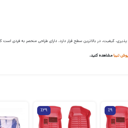
وش تیبا
مشاهده کنید.
٪29
٪9