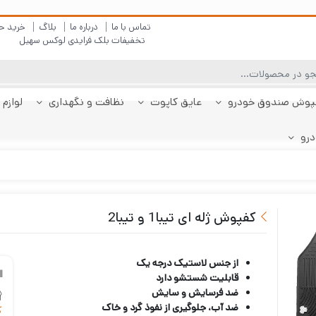
تماس با ما
درباره ما
بلاگ
خرید ح
تخفیفات بلک فرایدی لوکس سهیل
پوش صندوق خودرو
عایق کاپوت
نظافت و نگهداری
لوازم 
درو
چادر دنا
پولیش بدنه
کفپوش پژو 206
کفپوش صندوق دنا
شیشه شور
چادر دنا پلاس
کفپوش پژو 207
کفپوش صندوق دنا
چادر رانا
ضد بخار
کفپوش پژو 207
کفپوش صندوق رانا
قیر شو
کفپوش 
چادر را
کفپوش 
صندوقدار
پلاس
هاچبک
صندوقدار
پلاس
کفپوش ژله ای تیبا1 و تیبا2
از جنس لاستیک درجه یک
قابلیت شستشو دارد
ضد فرسایش و سایش
ضد آب، جلوگیری از نفوذ گرد و خاک
ک