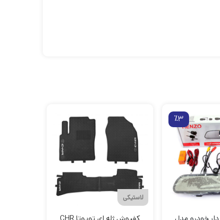
٪3
لاستیکی
 دار خودرو مدل
کفپوش ژله ای تویوتا CHR