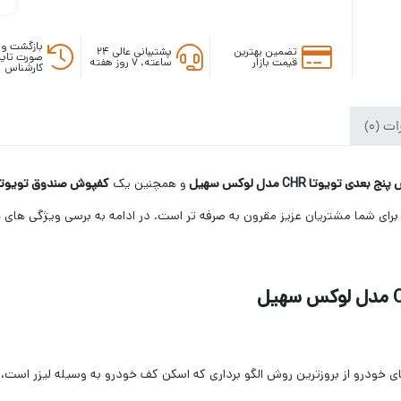
بازگشت وج
تضمین بهترین
پشتیبانی عالی ۲۴
صورت تایی
قیمت بازار
ساعته، ۷ روز هفته
کارشناس
ت (0)
بعدی تویوتا CHR مدل لوکس سهیل
و همچنین یک
کفپوش صندوق تویوتا CHR مدل لوکس سهیل از ج
رای شما مشتریان عزیز مقرون به صرفه تر است. در ادامه به برسی ویژگی های هر
لوکس سهیل
ی خودرو از بروزترین روش الگو برداری که اسکن کف خودرو به وسیله لیزر است