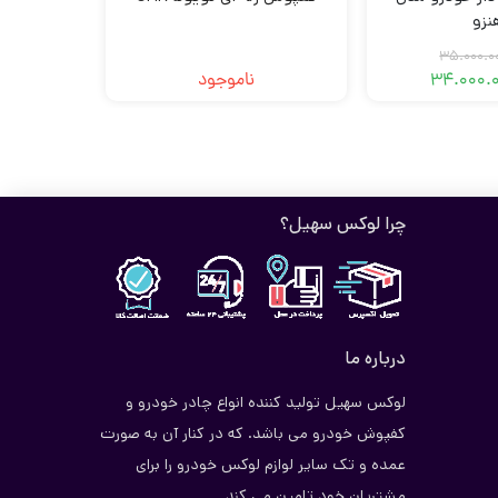
نزو
35.000.0
34.000.
ناموجود
قیمت
قیمت
فعلی
اصلی
ریال34.000.000
ریال35.000.000
بود.
است.
چرا لوکس سهیل؟
درباره ما
لوکس سهیل تولید کننده انواع چادر خودرو و
کفپوش خودرو می باشد. که در کنار آن به صورت
عمده و تک سایر لوازم لوکس خودرو را برای
مشتریان خود تامین می کند.