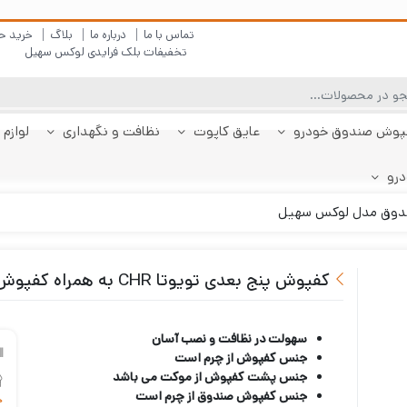
تماس با ما
درباره ما
بلاگ
خرید ح
تخفیفات بلک فرایدی لوکس سهیل
پوش صندوق خودرو
عایق کاپوت
نظافت و نگهداری
لوازم 
درو
چادر دنا
پولیش بدنه
کفپوش پژو 206
کفپوش صندوق دنا
شیشه شور
چادر دنا پلاس
کفپوش پژو 207
کفپوش صندوق دنا
چادر رانا
ضد بخار
کفپوش پژو 207
کفپوش صندوق رانا
قیر شو
کفپوش 
چادر را
کفپوش 
صندوقدار
پلاس
هاچبک
صندوقدار
پلاس
کفپوش پنج بعدی تویوتا CHR به همراه کفپوش صندوق مدل لوکس سهیل
سهولت در نظافت و نصب آسان
جنس کفپوش از چرم است
جنس پشت کفپوش از موکت می باشد
جنس کفپوش صندوق از چرم است
خ