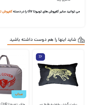
می توانید سایر کفپوش های تویوتا chr را در دسته
کفپوش تویو
شاید اینها را هم دوست داشته باشید
٪6
ضدآب
پشت‌ گردنی خودرو طرح ببر
چ