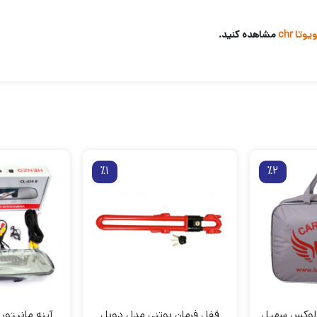
تا chr
مشاهده کنید.
٪1
٪2
ادر تویوتا CHR لوکس سهیل
قفل فرمان بوتنی مدل دوبل
آینه مانیتور