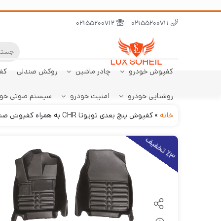
02155200712
02155200711
کفپوش خودرو
چادر ماشین
روکش صندلی
کف
روشنایی خودرو
امنیت خودرو
سیستم صوتی خو
ابر نانو
چادر تارا
کفپوش پژو 206
سنسور دنده عقب
کفپوش صندوق تارا
خودرو
هاچبک
خانه
»
کفپوش پنج بعدی تویوتا CHR به همراه کفپوش صندوق مدل لوکس سهیل
3
ت
خ
ف
ی
٪
ف