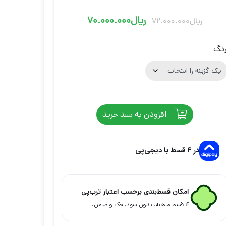
ریال
70.000.000
ریال
72.000.000
قیمت
قیمت
فعلی
اصلی
نگ
ریال72.000.000
ریال70.000.000
بود.
است.
افزودن به سبد خرید
در ۴ قسط با دیجی‌پی
امکان قسط‌بندی برحسب اعتبار ترب‌پی
۴ قسط ماهانه. بدون سود، چک و ضامن.